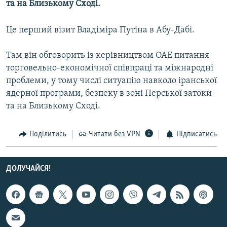
та на Близькому Сході.
МУЛЬТИМЕДІА
ФОТО
Це перший візит Владіміра Путіна в Абу-Дабі.
СПЕЦПРОЄКТИ
Там він обговорить із керівництвом ОАЕ питання
ПОДКАСТИ
торговельно-економічної співпраці та міжнародні
проблеми, у тому числі ситуацію навколо іранської
КРИМ РЕАЛІЇ
ядерної програми, безпеку в зоні Перської затоки
РУС
та на Близькому Сході.
УКР
Поділитись
Читати без VPN
Підписатись
КТАТ
ДОЛУЧАЙСЯ!
ДОЛУЧАЙСЯ!