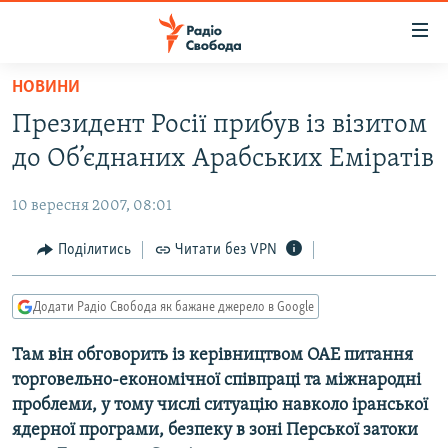
Доступність
посилання
Перейти
НОВИНИ
до
РАДІО СВОБОДА – 70 РОКІВ
Президент Росії прибув із візитом
основного
ВСЕ ЗА ДОБУ
матеріалу
до Об’єднаних Арабських Еміратів
СТАТТІ
Перейти
до
10 вересня 2007, 08:01
ВІЙНА
ПОЛІТИКА
основної
РОСІЙСЬКА «ФІЛЬТРАЦІЯ»
Поділитись
Читати без VPN
ЕКОНОМІКА
навігації
Перейти
ДОНБАС.РЕАЛІЇ
СУСПІЛЬСТВО
до
Додати Радіо Свобода як бажане джерело в Google
КРИМ.РЕАЛІЇ
КУЛЬТУРА
пошуку
Там він обговорить із керівництвом ОАЕ питання
ТИ ЯК?
СПОРТ
торговельно-економічної співпраці та міжнародні
СХЕМИ
УКРАЇНА
проблеми, у тому числі ситуацію навколо іранської
ядерної програми, безпеку в зоні Перської затоки
КИТАЙ.ВИКЛИКИ
СВІТ