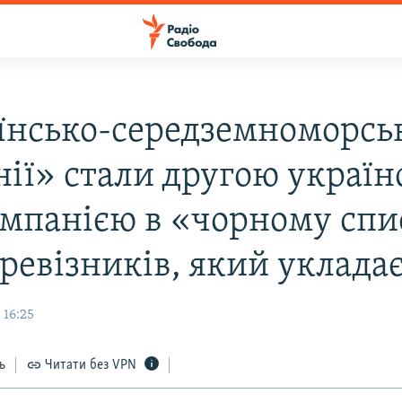
їнсько-середземноморсь
інії» стали другою украї
омпанією в «чорному спи
еревізників, який уклада
 16:25
ь
Читати без VPN