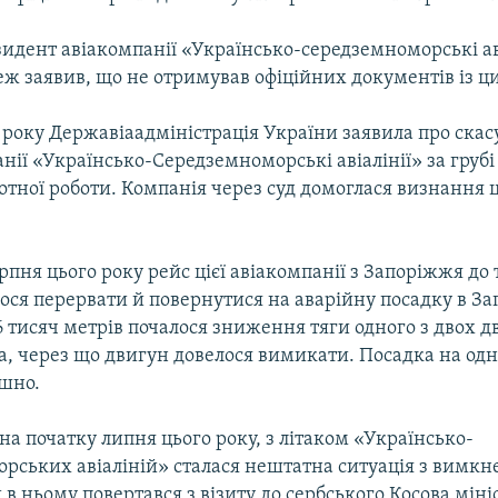
идент авіакомпанії «Українсько-середземноморські ав
еж заявив, що не отримував офіційних документів із 
 року Державіаадміністрація України заявила про ска
анії «Українсько-Середземноморськi авiалiнiї» за груб
ьотної роботи. Компанія через суд домоглася визнання
рпня цього року рейс цієї авіакомпанії з Запоріжжя до 
ося перервати й повернутися на аварійну посадку в За
6 тисяч метрів почалося зниження тяги одного з двох дв
ка, через що двигун довелося вимикати. Посадка на од
ішно.
на початку липня цього року, з літаком «Українсько-
рських авiалiнiй» сталася нештатна ситуація з вимк
 в ньому повертався з візиту до сербського Косова міні