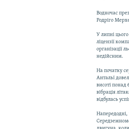
Водночас през
Родріго Мерх
У липні цього
ліцензії комп
організації л
недійсним.
На початку се
Антальї довел
висоті понад 
вібрація літа
відбулась усп
Напередодні, 
Середземномо
двигуна, коли