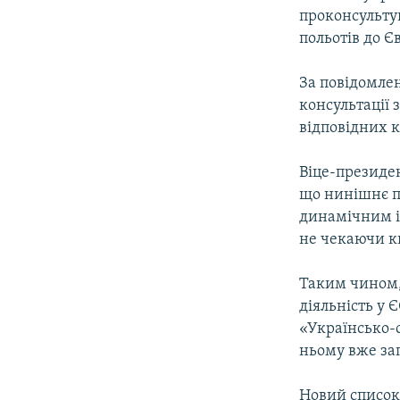
проконсульту
польотів до Є
За повідомлен
консультації 
відповідних к
Віце-президен
що нинішнє п
динамічним і
не чекаючи кв
Таким чином,
діяльність у 
«Українсько-с
ньому вже за
Новий список 