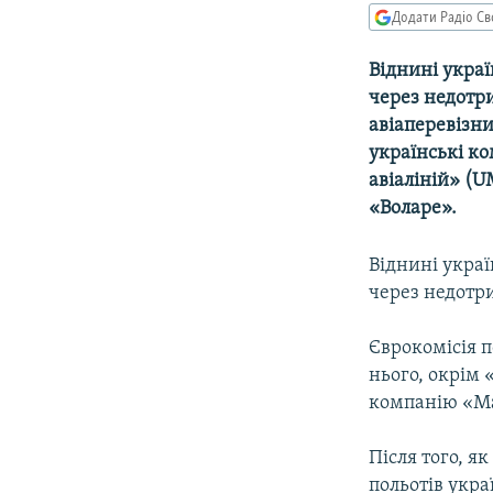
МУЛЬТИМЕДІА
Додати Радіо Св
ФОТО
Віднині украї
СПЕЦПРОЄКТИ
через недотр
ПОДКАСТИ
авіаперевізни
українські к
авіаліній» (U
«Воларе».
Віднині украї
через недотр
Єврокомісія п
нього, окрім
компанію «Ма
Після того, я
польотів укра