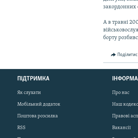
закордонних 
А в травні 20
військовослуж
борту розбивс
Поділитис
КРИМ РЕАЛІЇ
РУС
ПІДТРИМКА
ІНФОРМА
УКР
КТАТ
Як слухати
Про нас
Мобільний додаток
Наш кодек
ДОЛУЧАЙСЯ!
Поштова розсилка
Правові ас
RSS
Вакансії