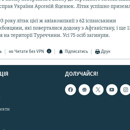
справ України Арсеній Яценюк. Літак успішно призем
03 року літак цієї ж авіакомпанії з 62 іспанськими
бовцями, які поверталися додому з Афганістану, і ще 
я на території Туреччини. Усі 75 осіб загинули.
ь
Читати без VPN
Підписатись
Друк
ЦІЯ
ДОЛУЧАЙСЯ!
с
пекти