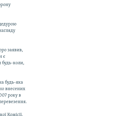
орону
оцедурою
нагляду
рро заявив,
н є
 будь-коли,
на будь-яка
йно внесених
007 року в
перевезення.
ої Комісії.