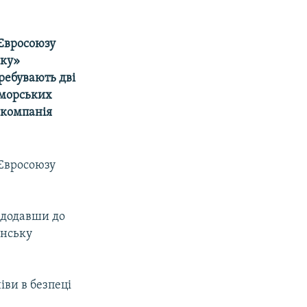
 Євросоюзу
ску»
еребувають дві
оморських
іакомпанія
 Євросоюзу
, додавши до
анську
іви в безпеці