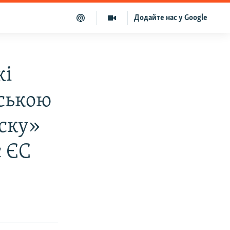
Додайте нас у Google
кі
нською
ску»
є ЄС