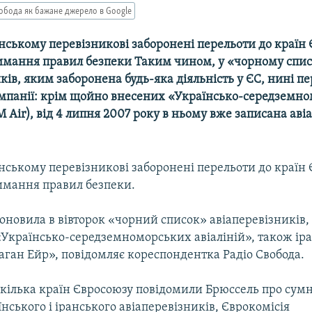
обода як бажане джерело в Google
нському перевізникові заборонені перельоти до країн
имання правил безпеки Таким чином, у «чорному спи
ків, яким заборонена будь-яка діяльність у ЄС, нині п
омпанії: крім щойно внесених «Українсько-середземн
M Air), від 4 липня 2007 року в ньому вже записана ав
нському перевізникові заборонені перельоти до країн
имання правил безпеки.
оновила в вівторок «чорний список» авіаперевізників
 «Українсько-середземноморських авіаліній», також ір
ган Ейр», повідомляє кореспондентка Радіо Свобода.
к кілька країн Євросоюзу повідомили Брюссель про сумн
їнського і іранського авіаперевізників, Єврокомісія