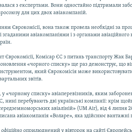
валася з експертами. Вони одностайно підтримали заб
вросоюзу для цих двох авіакомпаній.
ням Єврокомісії, вона також провела необхідні за пр
зі згаданими авіакомпаніями і з органами авіаційного 
раїн.
т Єврокомісії, Комісар ЄС з питань транспорту Жак Ба
оновлення «чорного списку» ще раз демонструє, що ві
нструментом, який Єврокомісія може використовувати
артальних звітів.
 у «чорному списку» авіаперевізників, яким забороне
ЄС, нині перебувають дві українські компанії: крім що
ередземноморських авіаліній» (UM Air), від 4 липня 2
писана авіакомпанія «Воларе», яка здійснює вантажні 
офіційно оприлюднений у вівторок на сайті Європейськ