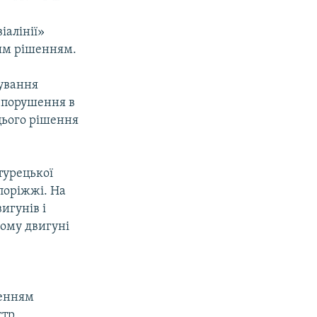
іалінії»
цим рішенням.
сування
і порушення в
 цього рішення
турецької
поріжжі. На
игунів і
ному двигуні
ненням
стр