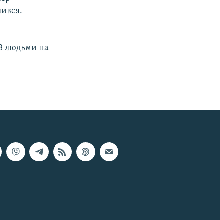
лився.
13 людьми на