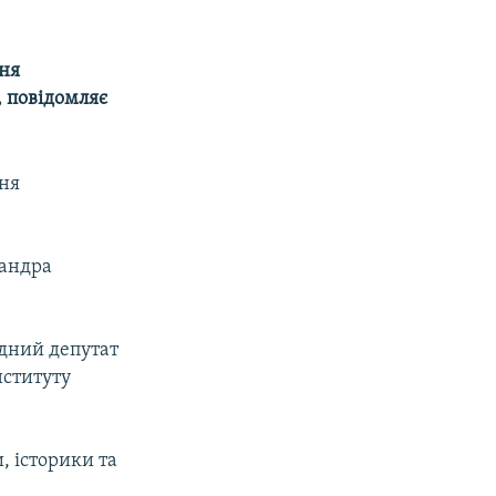
ння
, повідомляє
ння
сандра
одний депутат
нституту
, історики та