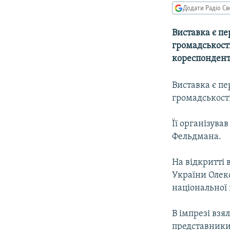
МУЛЬТИМЕДІА
Додати Радіо Св
ФОТО
Виставка є пе
СПЕЦПРОЄКТИ
громадськості
ПОДКАСТИ
кореспондент
Виставка є пе
громадськості
Її організув
Фельдмана.
На відкритті 
України Олек
національної 
В імпрезі взя
представники 