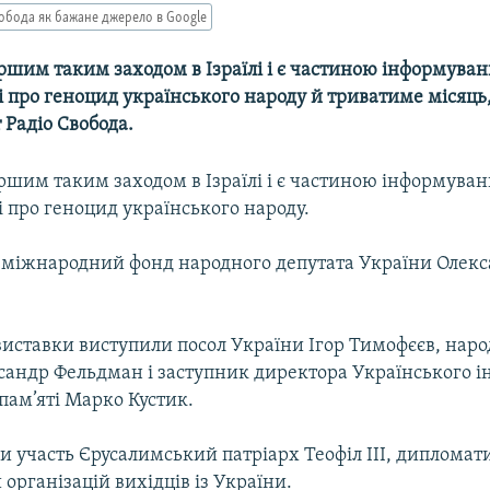
обода як бажане джерело в Google
ршим таким заходом в Ізраїлі і є частиною інформува
 про геноцид українського народу й триватиме місяць
 Радіо Свобода.
ршим таким заходом в Ізраїлі і є частиною інформува
 про геноцид українського народу.
ав міжнародний фонд народного депутата України Олек
виставки виступили посол України Ігор Тимофєєв, нар
сандр Фельдман і заступник директора Українського і
пам’яті Марко Кустик.
ли участь Єрусалимський патріарх Теофіл ІІІ, дипломати
організацій вихідців із України.