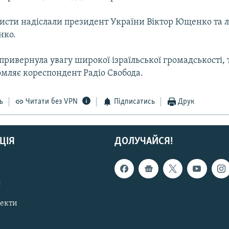
листи надіслали президент України Віктор Ющенко та 
нко.
привернула увагу широкої ізраїльської громадськості,
омляє кореспондент Радіо Свобода.
ь
Читати без VPN
Підписатись
Друк
ЦІЯ
ДОЛУЧАЙСЯ!
с
пекти