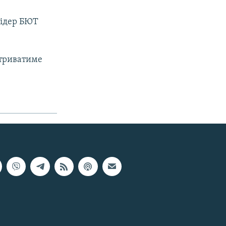
лідер БЮТ
 триватиме