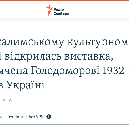
салимському культурном
 відкрилась виставка,
ячена Голодоморові 1932
в Україні
 18:40
ь
Читати без VPN