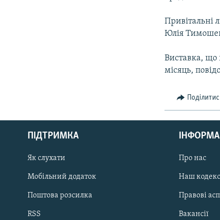
Привітальні 
Юлія Тимоше
Виставка, що 
місяць, повід
Поділитис
КРИМ РЕАЛІЇ
РУС
ПІДТРИМКА
ІНФОРМА
УКР
КТАТ
Як слухати
Про нас
Мобільний додаток
Наш кодек
ДОЛУЧАЙСЯ!
Поштова розсилка
Правові ас
RSS
Вакансії