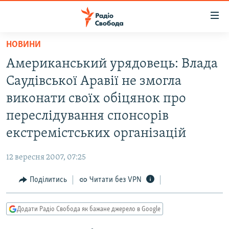
Доступність
посилання
Перейти
НОВИНИ
до
РАДІО СВОБОДА – 70 РОКІВ
Американський урядовець: Влада
основного
ВСЕ ЗА ДОБУ
матеріалу
Саудівської Аравії не змогла
СТАТТІ
Перейти
виконати своїх обіцянок про
до
ВІЙНА
ПОЛІТИКА
переслідування спонсорів
основної
РОСІЙСЬКА «ФІЛЬТРАЦІЯ»
ЕКОНОМІКА
навігації
екстремістських організацій
Перейти
ДОНБАС.РЕАЛІЇ
СУСПІЛЬСТВО
до
12 вересня 2007, 07:25
КРИМ.РЕАЛІЇ
КУЛЬТУРА
пошуку
Поділитись
Читати без VPN
ТИ ЯК?
СПОРТ
СХЕМИ
УКРАЇНА
Додати Радіо Свобода як бажане джерело в Google
КИТАЙ.ВИКЛИКИ
СВІТ