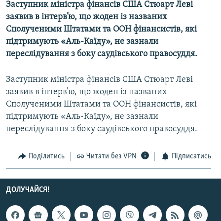
Заступник міністра фінансів США Стюарт Леві
МУЛЬТИМЕДІА
заявив в інтерв’ю, що жоден із названих
ФОТО
Сполученими Штатами та ООН фінансистів, які
підтримують «Аль-Каїду», не зазнали
СПЕЦПРОЄКТИ
переслідування з боку саудівського правосуддя.
ПОДКАСТИ
Заступник міністра фінансів США Стюарт Леві
КРИМ РЕАЛІЇ
заявив в інтерв’ю, що жоден із названих
РУС
Сполученими Штатами та ООН фінансистів, які
підтримують «Аль-Каїду», не зазнали
УКР
переслідування з боку саудівського правосуддя.
КТАТ
Поділитись
Читати без VPN
Підписатись
ДОЛУЧАЙСЯ!
ДОЛУЧАЙСЯ!