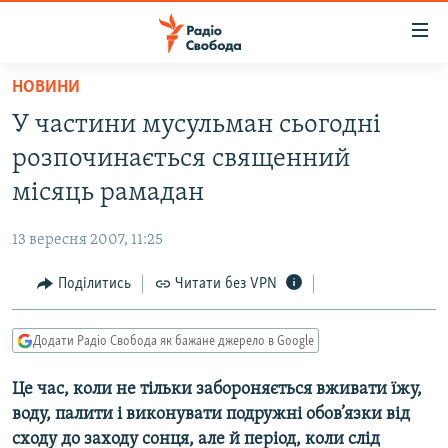
Доступність
посилання
Перейти
НОВИНИ
до
РАДІО СВОБОДА – 70 РОКІВ
У частини мусульман сьогодні
основного
ВСЕ ЗА ДОБУ
матеріалу
розпочинається священний
СТАТТІ
Перейти
місяць рамадан
до
ВІЙНА
ПОЛІТИКА
основної
13 вересня 2007, 11:25
РОСІЙСЬКА «ФІЛЬТРАЦІЯ»
ЕКОНОМІКА
навігації
Перейти
Поділитись
Читати без VPN
ДОНБАС.РЕАЛІЇ
СУСПІЛЬСТВО
до
КРИМ.РЕАЛІЇ
КУЛЬТУРА
пошуку
Додати Радіо Свобода як бажане джерело в Google
ТИ ЯК?
СПОРТ
Це час, коли не тільки забороняється вживати їжу,
СХЕМИ
УКРАЇНА
воду, палити і виконувати подружні обов’язки від
КИТАЙ.ВИКЛИКИ
СВІТ
сходу до заходу сонця, але й період, коли слід