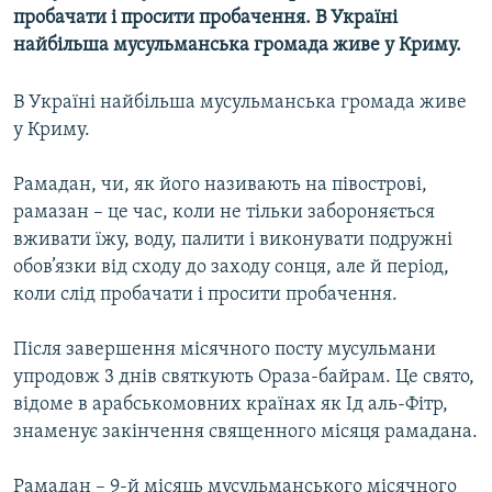
пробачати і просити пробачення. В Україні
МУЛЬТИМЕДІА
найбільша мусульманська громада живе у Криму.
ФОТО
СПЕЦПРОЄКТИ
В Україні найбільша мусульманська громада живе
у Криму.
ПОДКАСТИ
Рамадан, чи, як його називають на півострові,
КРИМ РЕАЛІЇ
рамазан – це час, коли не тільки забороняється
РУС
вживати їжу, воду, палити і виконувати подружні
УКР
обов’язки від сходу до заходу сонця, але й період,
коли слід пробачати і просити пробачення.
КТАТ
Після завершення місячного посту мусульмани
ДОЛУЧАЙСЯ!
упродовж 3 днів святкують Ораза-байрам. Це свято,
відоме в арабськомовних країнах як Ід аль-Фітр,
знаменує закінчення священного місяця рамадана.
Рамадан – 9-й місяць мусульманського місячного