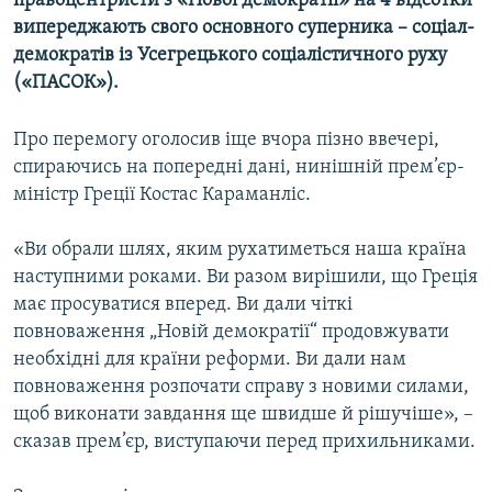
правоцентристи з «Нової демократії» на 4 відсотки
МУЛЬТИМЕДІА
випереджають свого основного суперника – соціал-
демократів із Усегрецького соціалістичного руху
ФОТО
(«ПАСОК»).
СПЕЦПРОЄКТИ
ПОДКАСТИ
Про перемогу оголосив іще вчора пізно ввечері,
спираючись на попередні дані, нинішній прем’єр-
міністр Греції Костас Караманліс.
КРИМ РЕАЛІЇ
РУС
«Ви обрали шлях, яким рухатиметься наша країна
УКР
наступними роками. Ви разом вирішили, що Греція
має просуватися вперед. Ви дали чіткі
КТАТ
повноваження „Новій демократії“ продовжувати
необхідні для країни реформи. Ви дали нам
ДОЛУЧАЙСЯ!
повноваження розпочати справу з новими силами,
щоб виконати завдання ще швидше й рішучіше», –
сказав прем’єр, виступаючи перед прихильниками.