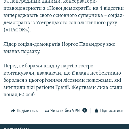
За попередніми даними, консерватори-
Усі сайти RFE/RL
правоцентристи з «Нової демократії» на 4 відсотки
випереджають свого основного суперника – соціал-
демократів із Усегрецького соціалістичного руху
(«ПАСОК»).
Лідер соціал-демократів Йоргос Папандреу вже
визнав поразку.
Перед виборами владну партію гостро
критикували, вважаючи, що її влада неефективно
боролася з цьогорічними лісовими пожежами, які
знищили цілі регіони Греції. Жертвами лиха стали
понад 60 осіб.
Поділитись
Читати без VPN
Підписатись