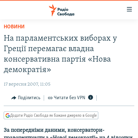
Доступність
посилання
Перейти
НОВИНИ
до
РАДІО СВОБОДА – 70 РОКІВ
На парламентських виборах у
основного
ВСЕ ЗА ДОБУ
матеріалу
Греції перемагає владна
СТАТТІ
Перейти
консервативна партія «Нова
до
ВІЙНА
ПОЛІТИКА
демократія»
основної
РОСІЙСЬКА «ФІЛЬТРАЦІЯ»
ЕКОНОМІКА
навігації
17 вересня 2007, 11:05
Перейти
ДОНБАС.РЕАЛІЇ
СУСПІЛЬСТВО
до
Поділитись
Читати без VPN
КРИМ.РЕАЛІЇ
КУЛЬТУРА
пошуку
ТИ ЯК?
СПОРТ
Додати Радіо Свобода як бажане джерело в Google
СХЕМИ
УКРАЇНА
За попередніми даними, консерватори-
КИТАЙ.ВИКЛИКИ
СВІТ