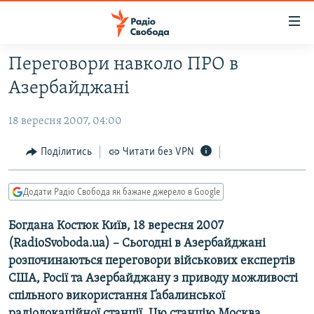
Доступність
посилання
Перейти
Переговори навколо ПРО в
до
РАДІО СВОБОДА – 70 РОКІВ
Азербайджані
основного
ВСЕ ЗА ДОБУ
матеріалу
18 вересня 2007, 04:00
СТАТТІ
Перейти
до
ВІЙНА
ПОЛІТИКА
Поділитись
Читати без VPN
основної
РОСІЙСЬКА «ФІЛЬТРАЦІЯ»
ЕКОНОМІКА
навігації
Додати Радіо Свобода як бажане джерело в Google
Перейти
ДОНБАС.РЕАЛІЇ
СУСПІЛЬСТВО
до
Богдана Костюк Київ, 18 вересня 2007
КРИМ.РЕАЛІЇ
КУЛЬТУРА
пошуку
(RadioSvoboda.ua) – Сьогодні в Азербайджані
ТИ ЯК?
СПОРТ
розпочинаються переговори військових експертів
СХЕМИ
УКРАЇНА
США, Росії та Азербайджану з приводу можливості
спільного використання Ґабалинської
КИТАЙ.ВИКЛИКИ
СВІТ
радіолокаційної станції. Цю станцію Москва