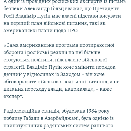
А один із провідних російських експертів із питань
безпеки Александр Ґольц вважає, що Президент
Росії Владімір Путін має власні підстави висувати
на перший план військові питання, такі як
американські плани щодо ПРО.
«Сама американська програма протиракетної
оборони і російські реакції на неї більше
стосуються політики, ніж власне військової
стратегії. Владімір Путін хоче змінити порядок
денний у відносинах із Заходом – він хоче
обговорювати військово-політичні питання, а не
питання переходу влади, наприклад», – каже
експерт.
Радіолокаційна станція, збудована 1984 року
поблизу Ґабали в Азербайджані, була однією із
найпотужніших радянських систем раннього