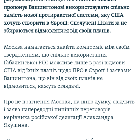
МУЛЬТИМЕДІА
пропонує Вашингтонові використовувати спільно
замість нової протиракетної системи, яку США
ФОТО
хочуть створити в Європі; Сполучені Штати ж не
СПЕЦПРОЄКТИ
збираються відмовлятися від своїх планів.
ПОДКАСТИ
Москва намагається знайти компроміс між своїм
твердженням, що спільне використання
КРИМ РЕАЛІЇ
Ґабалинської РЛС можливе лише в разі відмови
РУС
США від їхніх планів щодо ПРО в Європі і заявами
УКР
Вашингтона, що він від своїх планів не
відмовиться, кажуть оглядачі.
КТАТ
Про це прагнення Москви, на їхню думку, свідчить
ДОЛУЧАЙСЯ!
і заява напередодні нинішніх переговорів
керівника російської делегації Александра
Якушина.