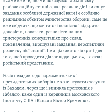
«Саме вже те, що ми показуємо Ґабалинську
Усі сайти RFE/RL
радіолокаційну станцію, яка реально діє і виконує
завдання особливої державної ваги і є особливо
режимним об’єктом Міністерства оборони, саме це
вже свідчить, що ми готові повністю і відкрито
доповісти, показати, розповісти на цих
тристоронніх консультаціях про склад,
призначення, вирішувані завдання, перспективи
розвитку цієї станції. І ми цілковито відкриті для
того, щоб проводити діалог щодо цього», – сказав
російський представник.
Росія незадовго до парламентських і
президентських виборів не хоче псувати стосунки
із Заходом, через що і виникла пропозиція з
Ґабалою, каже один із керівників московського
Інституту США і Канади Віктор Кременюк.