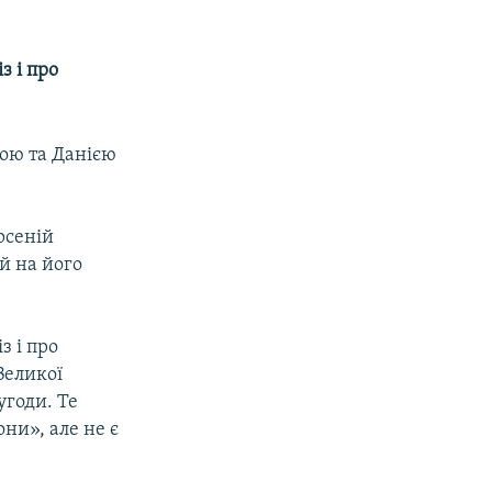
з і про
ною та Данією
рсеній
й на його
з і про
Великої
угоди. Те
они», але не є