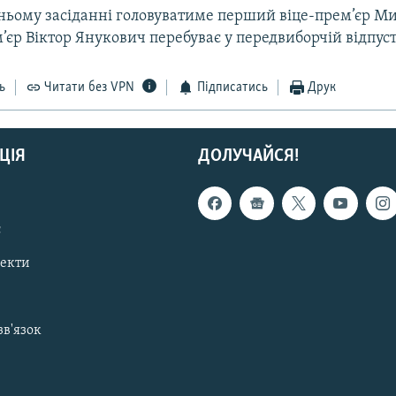
ньому засіданні головуватиме перший віце-прем’єр Ми
’єр Віктор Янукович перебуває у передвиборчій відпуст
ь
Читати без VPN
Підписатись
Друк
ЦІЯ
ДОЛУЧАЙСЯ!
с
пекти
зв'язок