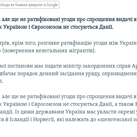
обода як бажане джерело в Google
 але ще не ратифіковані угоди про спрощення видачі ві
 Україною і Євросоюзом не стосуються Данії.
трів, крім того, розгляне ратифікацію угоди між Украї
ю (повернення нелегальних мігрантів).
вої постанови має подати міністр закордонних справ А
дбачає порядок денний засідання уряду, оприлюднени
і.
 але ще не ратифіковані угоди про спрощення видачі ві
 Україною і Євросоюзом не стосуються Данії, а також 
ландії. Із цими державами Україна має укласти окремі 
я й Ісландії і Норвегії, які належать до «шенгенської з