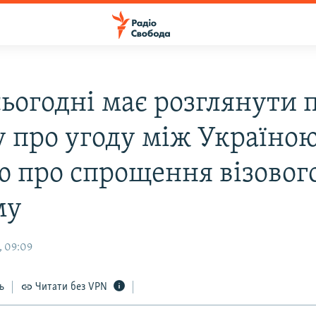
сьогодні має розглянути 
у про угоду між Україною
ю про спрощення візовог
му
, 09:09
ь
Читати без VPN