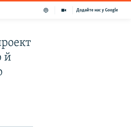
Додайте нас у Google
проект
 й
о