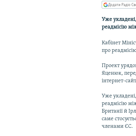
МУЛЬТИМЕДІА
Додати Радіо Св
ФОТО
Уже укладені,
СПЕЦПРОЄКТИ
реадмісію між
ПОДКАСТИ
Кабінет Мініс
про реадмісі
Проект урядо
Яценюк, пере
інтернет-сайт
Уже укладені,
реадмісію між
Британії й Ір
саме стосуєтьс
членами ЄС.