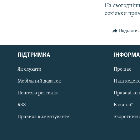
На сьогодніш
оскільки прем
Поділитис
КРИМ РЕАЛІЇ
РУС
ПІДТРИМКА
ІНФОРМА
УКР
КТАТ
Як слухати
Про нас
Мобільний додаток
Наш кодек
ДОЛУЧАЙСЯ!
Поштова розсилка
Правові ас
RSS
Вакансії
Правила коментування
Зворотний 
Усі сайти RFE/RL