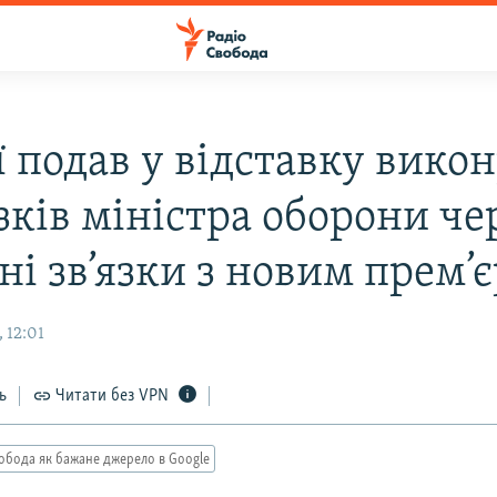
ї подав у відставку вико
зків міністра оборони че
ні зв’язки з новим прем’
 12:01
ь
Читати без VPN
обода як бажане джерело в Google