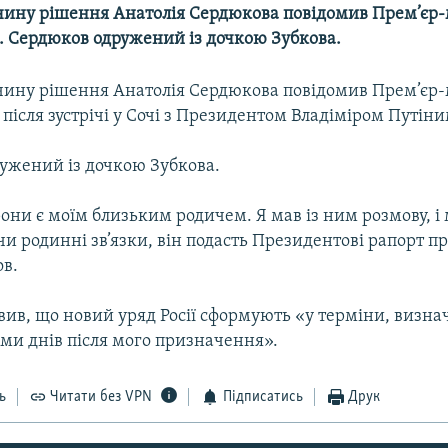
чину рішення Анатолія Сердюкова повідомив Прем’єр-м
в. Сердюков одружений із дочкою Зубкова.
чину рішення Анатолія Сердюкова повідомив Прем’єр-м
 після зустрічі у Сочі з Президентом Владіміром Путіни
ужений із дочкою Зубкова.
они є моїм близьким родичем. Я мав із ним розмову, і
и родинні зв’язки, він подасть Президентові рапорт пр
ов.
вив, що новий уряд Росії сформують «у терміни, визна
еми днів після мого призначення».
ь
Читати без VPN
Підписатись
Друк