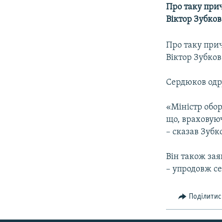
МУЛЬТИМЕДІА
Про таку при
ФОТО
Віктор Зубко
СПЕЦПРОЄКТИ
Про таку при
ПОДКАСТИ
Віктор Зубков
Сердюков одр
«Міністр обор
що, враховуюч
– сказав Зубк
Він також зая
– упродовж с
Поділитис
КРИМ РЕАЛІЇ
РУС