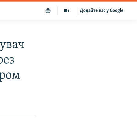
Додайте нас у Google
нувач
рез
єром