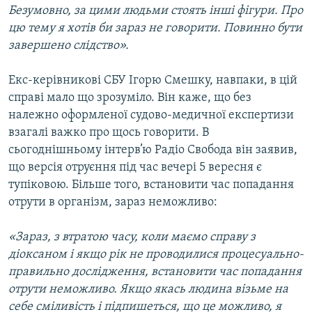
Безумовно, за цими людьми стоять інші фігури. Про
цю тему я хотів би зараз не говорити. Повинно бути
завершено слідство».
Екс-керівникові СБУ Ігорю Смешку, навпаки, в цій
справі мало що зрозуміло. Він каже, що без
належно оформленої судово-медичної експертизи
взагалі важко про щось говорити. В
сьогоднішньому інтерв’ю Радіо Свобода він заявив,
що версія отруєння під час вечері 5 вересня є
тупіковою. Більше того, встановити час попадання
отрути в організм, зараз неможливо:
«Зараз, з втратою часу, коли маємо справу з
діоксаном і якщо рік не проводилися процесуально-
правильно дослідження, встановити час попадання
отрути неможливо. Якщо якась людина візьме на
себе сміливість і підпишеться, що це можливо, я