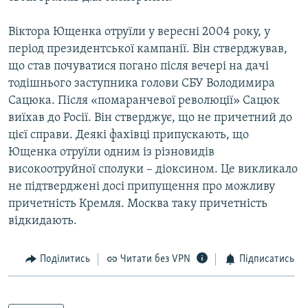
Віктора Ющенка отруїли у вересні 2004 року, у
період президентської кампанії. Він стверджував,
що став почуватися погано після вечері на дачі
тодішнього заступника голови СБУ Володимира
Сацюка. Після «помаранчевої революції» Сацюк
виїхав до Росії. Він стверджує, що не причетний до
цієї справи. Деякі фахівці припускають, що
Ющенка отруїли одним із різновидів
високоотруйної сполуки – діоксином. Це викликало
не підтверджені досі припущення про можливу
причетність Кремля. Москва таку причетність
відкидають.
Поділитись
Читати без VPN
Підписатись