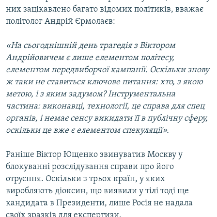
них зацікавлено багато відомих політиків, вважає
політолог Андрій Єрмолаєв:
«На сьогоднішній день трагедія з Віктором
Андрійовичем є лише елементом політесу,
елементом передвиборчої кампанії. Оскільки знову
ж таки не ставиться ключове питання: хто, з якою
метою, і з яким задумом? Інструментальна
частина: виконавці, технології, це справа для спец
органів, і немає сенсу викидати її в публічну сферу,
оскільки це вже є елементом спекуляції».
Раніше Віктор Ющенко звинуватив Москву у
блокуванні розслідування справи про його
отруєння. Оскільки з трьох країн, у яких
виробляють діоксин, що виявили у тілі тоді ще
кандидата в Президенти, лише Росія не надала
своїх зразків для експертизи.