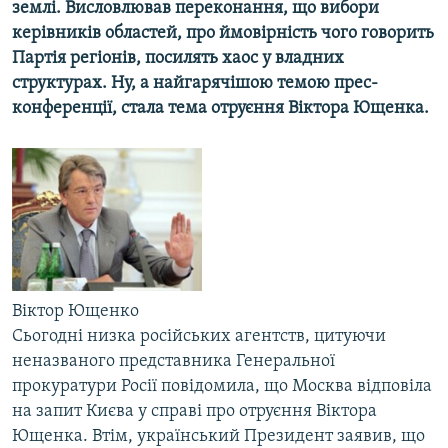
землі. Висловлював переконання, що вибори
МУЛЬТИМЕДІА
керівників областей, про ймовірність чого говорить
ФОТО
Партія регіонів, посилять хаос у владних
структурах. Ну, а найгарячішою темою прес-
СПЕЦПРОЄКТИ
конференції, стала тема отруєння Віктора Ющенка.
ПОДКАСТИ
КРИМ РЕАЛІЇ
РУС
УКР
КТАТ
Віктор Ющенко
ДОЛУЧАЙСЯ!
Сьогодні низка російських агентств, цитуючи
неназваного представника Генеральної
прокуратури Росії повідомила, що Москва відповіла
на запит Києва у справі про отруєння Віктора
Ющенка. Втім, український Президент заявив, що