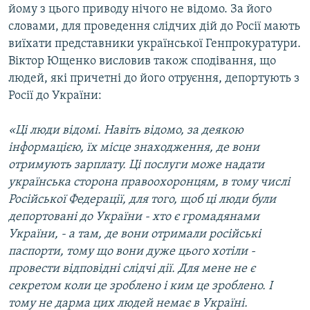
йому з цього приводу нічого не відомо. За його
Усі сайти RFE/RL
словами, для проведення слідчих дій до Росії мають
виїхати представники української Генпрокуратури.
Віктор Ющенко висловив також сподівання, що
людей, які причетні до його отруєння, депортують з
Росії до України:
«Цi люди вiдомi. Навiть вiдомо, за деякою
iнформацiєю, їх мiсце знаходження, де вони
отримують зарплату. Цi послуги може надати
українська сторона правоохоронцям, в тому числі
Російської Федерації, для того, щоб ці люди були
депортовані до України - хто є громадянами
України, - а там, де вони отримали росiйськi
паспорти, тому що вони дуже цього хотiли -
провести вiдповiднi слiдчi дiї. Для мене не є
секретом коли це зроблено і ким це зроблено. І
тому не дарма цих людей немає в Україні.