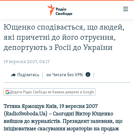
Доступність
посилання
Перейти
Ющенко сподівається, що людей,
до
РАДІО СВОБОДА – 70 РОКІВ
які причетні до його отруєння,
основного
ВСЕ ЗА ДОБУ
матеріалу
депортують з Росії до України
СТАТТІ
Перейти
до
19 вересня 2007, 04:17
ВІЙНА
ПОЛІТИКА
основної
РОСІЙСЬКА «ФІЛЬТРАЦІЯ»
Поділитись
Читати без VPN
ЕКОНОМІКА
навігації
Перейти
ДОНБАС.РЕАЛІЇ
СУСПІЛЬСТВО
до
Додати Радіо Свобода як бажане джерело в Google
КРИМ.РЕАЛІЇ
КУЛЬТУРА
пошуку
Тетяна Ярмощук Київ, 19 вересня 2007
ТИ ЯК?
СПОРТ
(RadioSvoboda.Ua) – Сьогодні Віктор Ющенко
СХЕМИ
УКРАЇНА
вийшов до журналістів. Президент запевняв, що
КИТАЙ.ВИКЛИКИ
ініціюватиме скасування мораторію на продаж
СВІТ