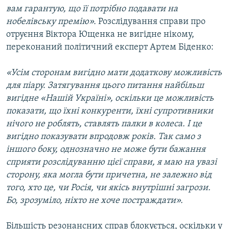
вам гарантую, що її потрібно подавати на
нобелівську премію».
Розслідування справи про
отруєння Віктора Ющенка не вигідне нікому,
переконаний політичний експерт Артем Біденко:
«Усім сторонам вигідно мати додаткову можливість
для піару. Затягування цього питання найбільш
вигідне «Нашій Україні», оскільки це можливість
показати, що їхні конкуренти, їхні супротивники
нічого не роблять, ставлять палки в колеса. І це
вигідно показувати впродовж років. Так само з
іншого боку, однозначно не може бути бажання
сприяти розслідуванню цієї справи, я маю на увазі
сторону, яка могла бути причетна, не залежно від
того, хто це, чи Росія, чи якісь внутрішні загрози.
Бо, зрозуміло, ніхто не хоче постраждати».
Більшість резонансних справ блокується, оскільки у