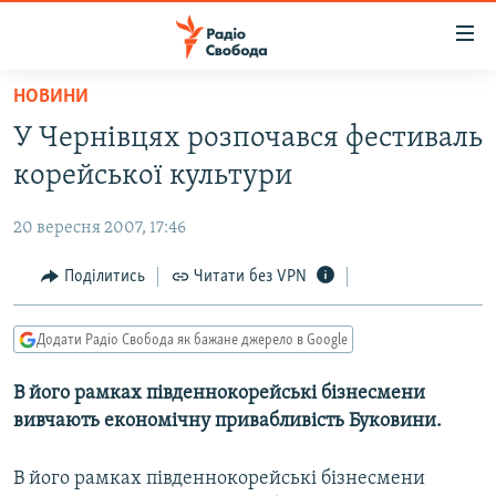
Доступність
посилання
Перейти
НОВИНИ
до
РАДІО СВОБОДА – 70 РОКІВ
У Чернівцях розпочався фестиваль
основного
ВСЕ ЗА ДОБУ
матеріалу
корейської культури
СТАТТІ
Перейти
до
20 вересня 2007, 17:46
ВІЙНА
ПОЛІТИКА
основної
РОСІЙСЬКА «ФІЛЬТРАЦІЯ»
Поділитись
Читати без VPN
ЕКОНОМІКА
навігації
Перейти
ДОНБАС.РЕАЛІЇ
СУСПІЛЬСТВО
до
Додати Радіо Свобода як бажане джерело в Google
КРИМ.РЕАЛІЇ
КУЛЬТУРА
пошуку
В його рамках південнокорейські бізнесмени
ТИ ЯК?
СПОРТ
вивчають економічну привабливість Буковини.
СХЕМИ
УКРАЇНА
КИТАЙ.ВИКЛИКИ
В його рамках південнокорейські бізнесмени
СВІТ