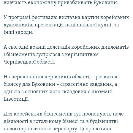
вивчають економічну привабливість Буковини.
МУЛЬТИМЕДІА
ФОТО
У програмі фестивалю виставка картин корейських
художників, презентація національної кухні, та
СПЕЦПРОЄКТИ
інші заходи.
ПОДКАСТИ
А сьогодні вранці делегація корейських дипломатів
КРИМ РЕАЛІЇ
і бізнесменів зустрілася з керівництвом
РУС
Чернівецької області.
УКР
На переконання керівників області, – розвиток
КТАТ
бізнесу для Буковини – стратегічне завдання, а
однією з основних його складових є іноземні
ДОЛУЧАЙСЯ!
інвестиції.
Для корейських бізнесменів тут пропонують поле
діяльності в готельному бізнесі та в будівництві
нового транзитного аеропорту. Ці пропозиції