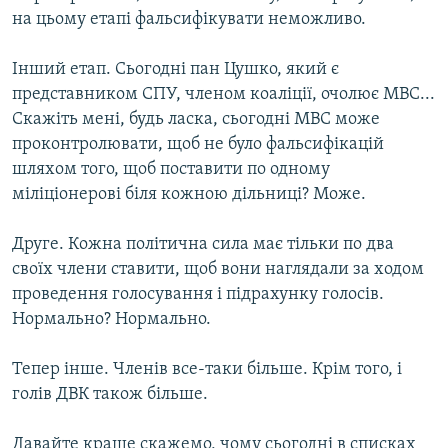
на цьому етапі фальсифікувати неможливо.
Інший етап. Сьогодні пан Цушко, який є
представником СПУ, членом коаліції, очолює МВС...
Скажіть мені, будь ласка, сьогодні МВС може
проконтролювати, щоб не було фальсифікацій
шляхом того, щоб поставити по одному
міліціонерові біля кожною дільниці? Може.
Друге. Кожна політична сила має тільки по два
своїх члени ставити, щоб вони наглядали за ходом
проведення голосування і підрахунку голосів.
Нормально? Нормально.
Тепер інше. Членів все-таки більше. Крім того, і
голів ДВК також більше.
Давайте краще скажемо, чому сьогодні в списках