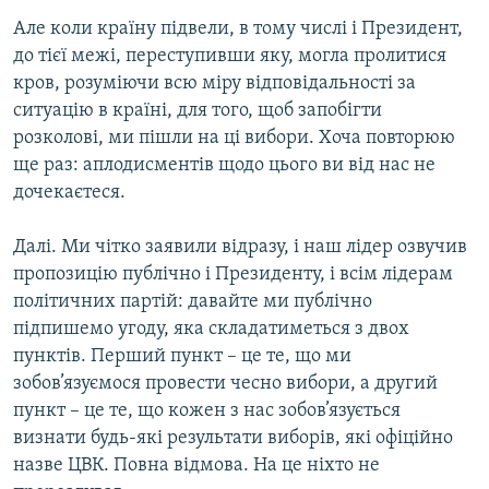
Але коли країну підвели, в тому числі і Президент,
до тієї межі, переступивши яку, могла пролитися
кров, розуміючи всю міру відповідальності за
ситуацію в країні, для того, щоб запобігти
розколові, ми пішли на ці вибори. Хоча повторюю
ще раз: аплодисментів щодо цього ви від нас не
дочекаєтеся.
Далі. Ми чітко заявили відразу, і наш лідер озвучив
пропозицію публічно і Президенту, і всім лідерам
політичних партій: давайте ми публічно
підпишемо угоду, яка складатиметься з двох
пунктів. Перший пункт – це те, що ми
зобов’язуємося провести чесно вибори, а другий
пункт – це те, що кожен з нас зобов’язується
визнати будь-які результати виборів, які офіційно
назве ЦВК. Повна відмова. На це ніхто не