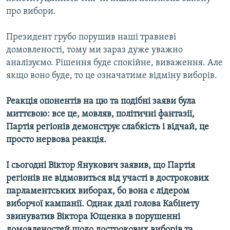
про вибори.
Президент грубо порушив наші травневі
домовленості, тому ми зараз дуже уважно
аналізуємо. Рішення буде спокійне, виваження. Але
якщо воно буде, то це означатиме відміну виборів.
Реакція опонентів на цю та подібні заяви була
миттєвою: все це, мовляв, політичні фантазії,
Партія регіонів демонструє слабкість і відчай, це
просто нервова реакція.
І сьогодні Віктор Янукович заявив, що Партія
регіонів не відмовиться від участі в дострокових
парламентських виборах, бо вона є лідером
виборчої кампанії. Однак далі голова Кабінету
звинуватив Віктора Ющенка в порушенні
домовленостей щодо дострокових виборів та