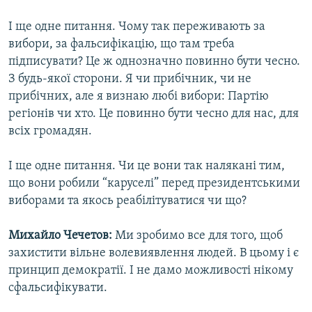
І ще одне питання. Чому так переживають за
вибори, за фальсифікацію, що там треба
підписувати? Це ж однозначно повинно бути чесно.
З будь-якої сторони. Я чи прибічник, чи не
прибічних, але я визнаю любі вибори: Партію
регіонів чи хто. Це повинно бути чесно для нас, для
всіх громадян.
І ще одне питання. Чи це вони так налякані тим,
що вони робили “каруселі” перед президентськими
виборами та якось реабілітуватися чи що?
Михайло Чечетов:
Ми зробимо все для того, щоб
захистити вільне волевиявлення людей. В цьому і є
принцип демократії. І не дамо можливості нікому
сфальсифікувати.