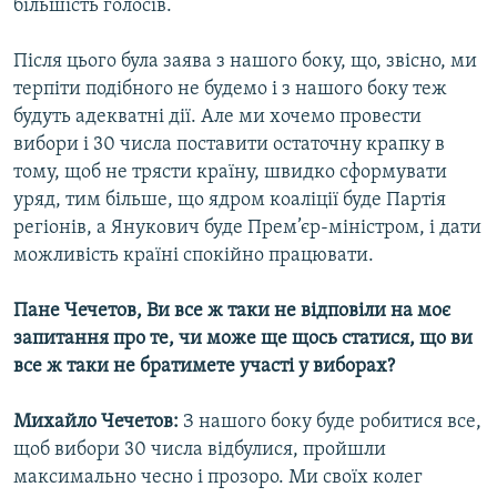
більшість голосів.
Після цього була заява з нашого боку, що, звісно, ми
терпіти подібного не будемо і з нашого боку теж
будуть адекватні дії. Але ми хочемо провести
вибори і 30 числа поставити остаточну крапку в
тому, щоб не трясти країну, швидко сформувати
уряд, тим більше, що ядром коаліції буде Партія
регіонів, а Янукович буде Прем’єр-міністром, і дати
можливість країні спокійно працювати.
Пане Чечетов, Ви все ж таки не відповіли на моє
запитання про те, чи може ще щось статися, що ви
все ж таки не братимете участі у виборах?
Михайло Чечетов:
З нашого боку буде робитися все,
щоб вибори 30 числа відбулися, пройшли
максимально чесно і прозоро. Ми своїх колег