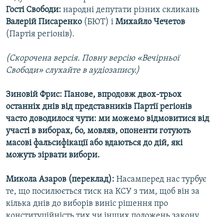
Гості Свободи:
народні депутати різних скликань
Усі сайти RFE/RL
Валерій Писаренко
(БЮТ) і
Михайло Чечетов
(Партія регіонів).
(Скорочена версія. Повну версію «Вечірньої
Свободи» слухайте в аудіозапису.)
Зиновій Фрис: Панове, впродовж двох-трьох
останніх днів від представників Партії регіонів
часто доводилося чути: ми можемо відмовитися від
участі в виборах, бо, мовляв, опоненти готують
масові фальсифікації або вдаються до дій, які
можуть зірвати вибори.
Микола Азаров (переклад):
Насамперед нас турбує
те, що посилюється тиск на КСУ з тим, щоб він за
кілька днів до виборів виніс рішення про
конституційність тих чи інших положень закону