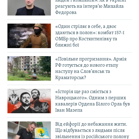
людей і компаній». Як в Україні
реагують на інтерв’ю Михайла
Федорова
«Один стріляє в себе, а двоє
здаються в полон»: комбат 157-ї
ОМБр про Костянтинівку та
ближні бої
«Повільне прогризання». Армія
РФ готується до нового етапу
наступу на Слов’янськ та
Краматорськ?
«Історія ще раз сміється з
Навроцького». Одним з перших
кавалерів Ордена Білого Орла був
Іван Мазепа
Від ейфорії до небажання жити.
Що відбувається з людьми після
звільнення із російського полону