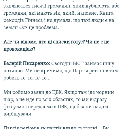
з’являються тисячі громадян, яких дублюють, або
громадян, які мають вік, який, напевне, Книга
рекордів Гіннеса і не думала, що такі люди є на
землі? Ось це проблема.
Але чи відомо, хто ці списки готує? Чи не є це
провокацією?
Валерій Писаренко:
Сьогодні БЮТ займає іншу
позицію. Ми не кричимо, що Партія регіонів там
робить те-то, те-то...
Ми робимо заяви до ЦВК. Якщо там іде чорний
піар, а це йде по всіх областях, то ми відразу
фіксуємо і передаємо в ЦВК, щоб вони надалі
вирішували.
Партія регіонів як партія влади сьогодні... Ви