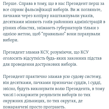
Перше. Справа в тому, що в нас Президент перш за
все сприяє фальсифікації виборів. Ви ж погляньте,
пачками через копірку наштампували указів,
десятками міняють голів районних адміністрацій в
різних областях, знімають губернаторів тільки з
однією метою, щоб “правильно” вони порахували
вибори.
Президент зламав КСУ, розуміючи, що КСУ
оголосить відсутність будь-яких законних підстав
для проведення дострокових виборів.
Президент практично зламав усю судову систему,
він десятками, пачками призначає суддів, і судді,
звісно, будуть виконувати волю Президента, в тому
числі і оскаржити результати виборів по тих
окружних дільницях, по тих округах, де
помаранчеві просто програють.