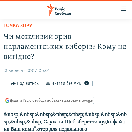
Доступність
посилання
Перейти
ТОЧКА ЗОРУ
до
РАДІО СВОБОДА – 70 РОКІВ
Чи можливий зрив
основного
ВСЕ ЗА ДОБУ
матеріалу
парламентських виборів? Кому це
СТАТТІ
Перейти
вигідно?
до
ВІЙНА
ПОЛІТИКА
основної
21 вересня 2007, 05:01
РОСІЙСЬКА «ФІЛЬТРАЦІЯ»
ЕКОНОМІКА
навігації
Перейти
Поділитись
Читати без VPN
ДОНБАС.РЕАЛІЇ
СУСПІЛЬСТВО
до
КРИМ.РЕАЛІЇ
КУЛЬТУРА
пошуку
Додати Радіо Свобода як бажане джерело в Google
ТИ ЯК?
СПОРТ
&nbsp;&nbsp;&nbsp;&nbsp;&nbsp;&nbsp;&nbsp;&nb
СХЕМИ
УКРАЇНА
sp;&nbsp;&nbsp; Слухати:Щоб зберегти аудіо-файл
КИТАЙ.ВИКЛИКИ
СВІТ
на Ваш комп''ютер для подальшого