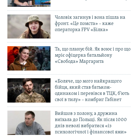
Чоловік загинув і вона пішла на
фронт. «Це помста» – каже
операторка FPV «Білка»
Та, що планує бій. Як воює і про що
мріє офіцерка батальйону
«Свобода» Маргарита
«Боляче, що мого найкращого
бійця, який став батьком-
одинаком і перевівся в ТЦК, б’ють
свої в тилу» – комбриг Габінет
Вийшов з полону, а дружина
виїхала до Польщі. Як після 1000
днів неволі вибратися «із
психологічної і фінансової ями»