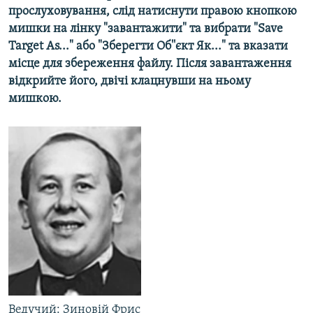
прослуховування, слід натиснути правою кнопкою
МУЛЬТИМЕДІА
мишки на лінку "завантажити" та вибрати "Save
ФОТО
Target As..." або "Зберегти Об''єкт Як..." та вказати
СПЕЦПРОЄКТИ
місце для збереження файлу. Після завантаження
відкрийте його, двічі клацнувши на ньому
ПОДКАСТИ
мишкою.
КРИМ РЕАЛІЇ
РУС
УКР
КТАТ
ДОЛУЧАЙСЯ!
Ведучий: Зиновій Фрис