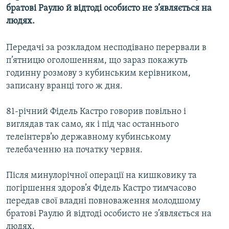
братові Раулю й відтоді особисто не з’являється на
МУЛЬТИМЕДІА
людях.
ФОТО
СПЕЦПРОЄКТИ
Передачі за розкладом несподівано перервали в
п’ятницю оголошенням, що зараз покажуть
ПОДКАСТИ
годинну розмову з кубинським керівником,
записану вранці того ж дня.
КРИМ РЕАЛІЇ
РУС
81-річний Фідель Кастро говорив повільно і
УКР
виглядав так само, як і під час останнього
телеінтерв’ю державному кубинському
КТАТ
телебаченню на початку червня.
ДОЛУЧАЙСЯ!
Після минулорічної операції на кишковику та
погіршення здоров’я Фідель Кастро тимчасово
передав свої владні повноваження молодшому
братові Раулю й відтоді особисто не з’являється на
людях.