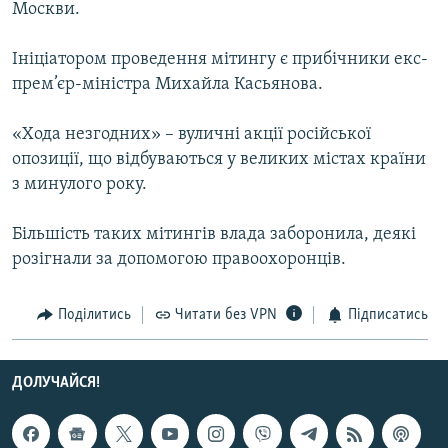
Москви.
МУЛЬТИМЕДІА
ФОТО
Ініціатором проведення мітингу є прибічники екс-
прем’єр-міністра Михайла Касьянова.
СПЕЦПРОЄКТИ
ПОДКАСТИ
«Хода незгодних» – вуличні акції російської
опозиції, що відбуваються у великих містах країни
КРИМ РЕАЛІЇ
з минулого року.
РУС
Більшість таких мітингів влада заборонила, деякі
УКР
розігнали за допомогою правоохоронців.
КТАТ
Поділитись
Читати без VPN
Підписатись
ДОЛУЧАЙСЯ!
ДОЛУЧАЙСЯ!