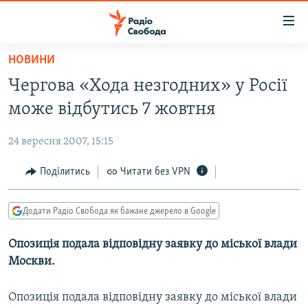
Доступність
посилання
Перейти
НОВИНИ
до
РАДІО СВОБОДА – 70 РОКІВ
Чергова «Хода незгодних» у Росії
основного
ВСЕ ЗА ДОБУ
матеріалу
може відбутись 7 жовтня
СТАТТІ
Перейти
до
24 вересня 2007, 15:15
ВІЙНА
ПОЛІТИКА
основної
РОСІЙСЬКА «ФІЛЬТРАЦІЯ»
Поділитись
Читати без VPN
ЕКОНОМІКА
навігації
Перейти
ДОНБАС.РЕАЛІЇ
СУСПІЛЬСТВО
до
Додати Радіо Свобода як бажане джерело в Google
КРИМ.РЕАЛІЇ
КУЛЬТУРА
пошуку
Опозиція подала відповідну заявку до міської влади
ТИ ЯК?
СПОРТ
Москви.
СХЕМИ
УКРАЇНА
КИТАЙ.ВИКЛИКИ
Опозиція подала відповідну заявку до міської влади
СВІТ