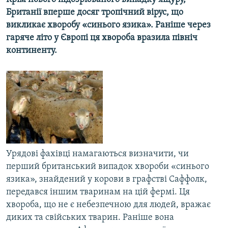
МУЛЬТИМЕДІА
Британії вперше досяг тропічний вірус, що
викликає хворобу «синього язика». Раніше через
ФОТО
гаряче літо у Європі ця хвороба вразила північ
СПЕЦПРОЄКТИ
континенту.
ПОДКАСТИ
КРИМ РЕАЛІЇ
РУС
УКР
КТАТ
Урядові фахівці намагаються визначити, чи
перший британський випадок хвороби «синього
ДОЛУЧАЙСЯ!
язика», знайдений у корови в графстві Саффолк,
передався іншим тваринам на цій фермі. Ця
хвороба, що не є небезпечною для людей, вражає
диких та свійських тварин. Раніше вона