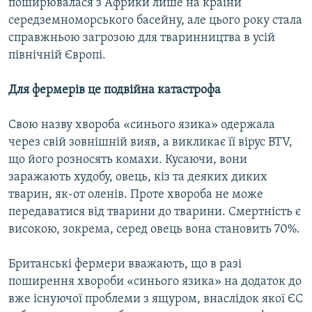
поширювалася з Африки лише на країни
Усі сайти RFE/RL
середземноморського басейну, але цього року стала
справжньою загрозою для тваринництва в усій
північній Європі.
Для фермерів це подвійна катастрофа
Свою назву хвороба «синього язика» одержала
через свій зовнішній вияв, а викликає її вірус BTV,
що його розносять комахи. Кусаючи, вони
заражають худобу, овець, кіз та деяких диких
тварин, як-от оленів. Проте хвороба не може
передаватися від тварини до тварини. Смертність є
високою, зокрема, серед овець вона становить 70%.
Британські фермери вважають, що в разі
поширення хвороби «синього язика» на додаток до
вже існуючої проблеми з ящуром, внаслідок якої ЄС