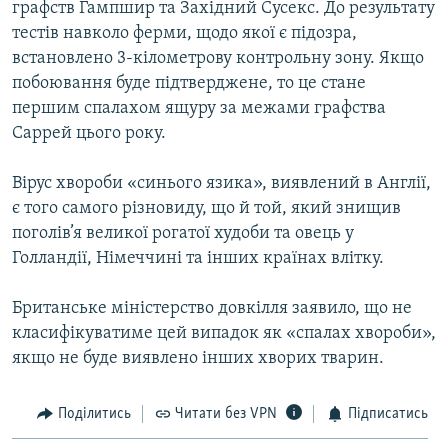
графств Гампшир та Західний Сусекс. До результату
тестів навколо ферми, щодо якої є підозра,
встановлено 3-кілометрову контрольну зону. Якщо
побоювання буде підтверджене, то це стане
першим спалахом ящуру за межами графства
Саррей цього року.
Вірус хвороби «синього язика», виявлений в Англії,
є того самого різновиду, що й той, який знищив
поголів’я великої рогатої худоби та овець у
Голландії, Німеччині та інших країнах влітку.
Британське міністерство довкілля заявило, що не
класифікуватиме цей випадок як «спалах хвороби»,
якщо не буде виявлено інших хворих тварин.
Поділитись
Читати без VPN
Підписатись