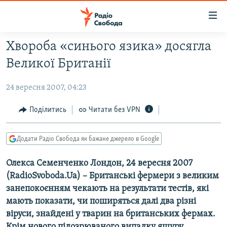
Доступність
посилання
Перейти
Хвороба «синього язика» досягла
до
РАДІО СВОБОДА – 70 РОКІВ
Великої Британії
основного
ВСЕ ЗА ДОБУ
матеріалу
24 вересня 2007, 04:23
СТАТТІ
Перейти
до
ВІЙНА
ПОЛІТИКА
Поділитись
Читати без VPN
основної
РОСІЙСЬКА «ФІЛЬТРАЦІЯ»
ЕКОНОМІКА
навігації
Додати Радіо Свобода як бажане джерело в Google
Перейти
ДОНБАС.РЕАЛІЇ
СУСПІЛЬСТВО
до
Олекса Семенченко Лондон, 24 вересня 2007
КРИМ.РЕАЛІЇ
КУЛЬТУРА
пошуку
(RadioSvoboda.Ua) – Британські фермери з великим
ТИ ЯК?
СПОРТ
занепокоєнням чекають на результати тестів, які
СХЕМИ
УКРАЇНА
мають показати, чи поширяться далі два різні
віруси, знайдені у тварин на британських фермах.
КИТАЙ.ВИКЛИКИ
СВІТ
Крім нового підозрюваного випадку ящуру,