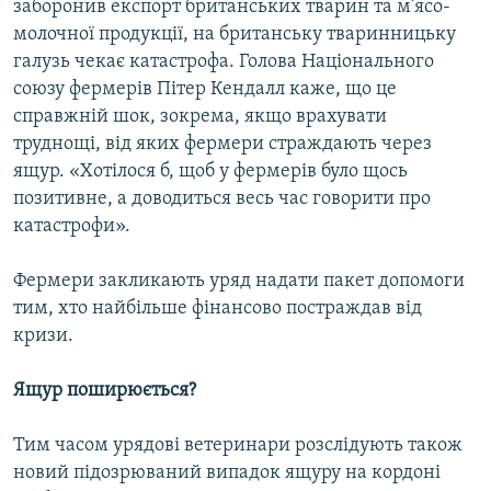
заборонив експорт британських тварин та м’ясо-
молочної продукції, на британську тваринницьку
галузь чекає катастрофа. Голова Національного
союзу фермерів Пітер Кендалл каже, що це
справжній шок, зокрема, якщо врахувати
труднощі, від яких фермери страждають через
ящур. «Хотілося б, щоб у фермерів було щось
позитивне, а доводиться весь час говорити про
катастрофи».
Фермери закликають уряд надати пакет допомоги
тим, хто найбільше фінансово постраждав від
кризи.
Ящур поширюється?
Тим часом урядові ветеринари розслідують також
новий підозрюваний випадок ящуру на кордоні