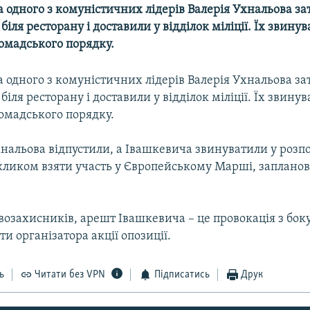
а одного з комуністичних лідерів Валерія Ухнальова з
біля ресторану і доставили у відділок міліції. Їх звину
омадського порядку.
а одного з комуністичних лідерів Валерія Ухнальова з
біля ресторану і доставили у відділок міліції. Їх звину
омадського порядку.
нальова відпустили, а Івашкевича звинуватили у роз
акликом взяти участь у Європейському Марші, заплано
озахисників, арешт Івашкевича – це провокація з бок
и організатора акції опозиції.
ь
Читати без VPN
Підписатись
Друк