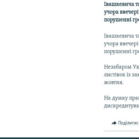
МУЛЬТИМЕДІА
Івашкевича т
ФОТО
учора ввечері 
порушенні гр
СПЕЦПРОЄКТИ
ПОДКАСТИ
Івашкевича т
учора ввечері 
порушенні гр
Незабаром Ух
листівок із з
жовтня.
На думку прав
дискредитуват
Поділитис
КРИМ РЕАЛІЇ
РУС