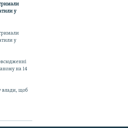
атримали
ватили у
атримали
ватили у
повсюдженні
ваному на 14
у влади, щоб