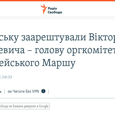
ську заарештували Вікто
евича – голову оргкоміте
ейського Маршу
, 08:33
ь
Читати без VPN
обода як бажане джерело в Google