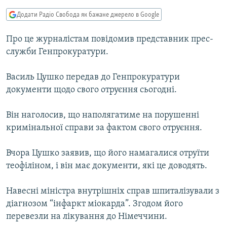
МУЛЬТИМЕДІА
Додати Радіо Свобода як бажане джерело в Google
ФОТО
Про це журналістам повідомив представник прес-
СПЕЦПРОЄКТИ
служби Генпрокуратури.
ПОДКАСТИ
Василь Цушко передав до Генпрокуратури
документи щодо свого отруєння сьогодні.
КРИМ РЕАЛІЇ
РУС
Він наголосив, що наполягатиме на порушенні
УКР
кримінальної справи за фактом свого отруєння.
КТАТ
Вчора Цушко заявив, що його намагалися отруїти
теофіліном, і він має документи, які це доводять.
ДОЛУЧАЙСЯ!
Навесні міністра внутрішніх справ шпиталізували з
діагнозом “інфаркт міокарда”. Згодом його
перевезли на лікування до Німеччини.