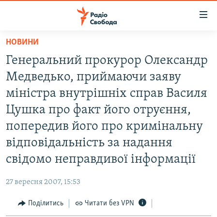
Доступність
посилання
Перейти
НОВИНИ
до
РАДІО СВОБОДА – 70 РОКІВ
Генеральний прокурор Олександр
основного
ВСЕ ЗА ДОБУ
матеріалу
Медведько, приймаючи заяву
СТАТТІ
Перейти
міністра внутрішніх справ Василя
до
ВІЙНА
ПОЛІТИКА
Цушка про факт його отруєння,
основної
РОСІЙСЬКА «ФІЛЬТРАЦІЯ»
ЕКОНОМІКА
навігації
попередив його про кримінальну
Перейти
ДОНБАС.РЕАЛІЇ
СУСПІЛЬСТВО
відповідальність за надання
до
КРИМ.РЕАЛІЇ
КУЛЬТУРА
свідомо неправдивої інформації
пошуку
ТИ ЯК?
СПОРТ
27 вересня 2007, 15:53
СХЕМИ
УКРАЇНА
Поділитись
Читати без VPN
КИТАЙ.ВИКЛИКИ
СВІТ