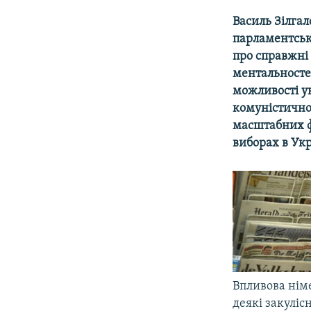
МУЛЬТИМЕДІА
Василь Зілгал
ФОТО
парламентськи
СПЕЦПРОЄКТИ
про справжні
ментальностей
ПОДКАСТИ
можливості у
комуністично
масштабних ф
виборах в Укр
Впливова ні
деякі закуліс