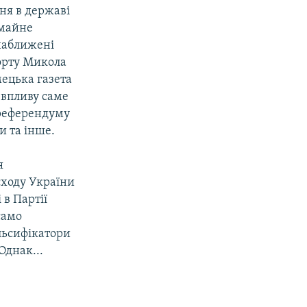
ня в державі
емайне
 наближені
порту Микола
ецька газета
я впливу саме
 референдуму
и та інше.
я
сходу України
 в Партії
само
льсифікатори
Однак...