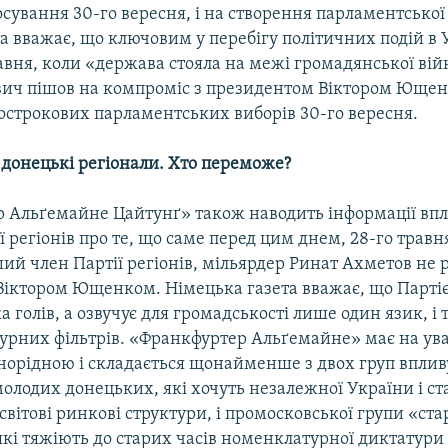
осування 30-го вересня, і на створення парламентської
ета вважає, що ключовим у перебігу політичних подій в 
авня, коли «держава стояла на межі громадянської вій
вич пішов на компроміс з президентом Віктором Юще
острокових парламентських виборів 30-го вересня.
і донецькі регіонали. Хто переможе?
 Альґемайне Цайтунґ» також наводить інформації вп
ї регіонів про те, що саме перед цим днем, 28-го травн
й член Партії регіонів, мільярдер Ринат Ахметов не 
 Віктором Ющенком. Німецька газета вважає, що Партіє
а голів, а озвучує для громадськості лише один язик, і т
урних фільтрів. «Франкфуртер Альґемайне» має на уваз
днорідною і складається щонайменше з двох груп вплив
олодих донецьких, які хочуть незалежної України і ст
світові ринкові структури, і промосковської групи «ст
кі тяжіють до старих часів номенклатурної диктатури