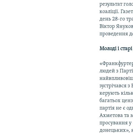
результат гол
коаліції. Газ
день 28-го тр
Віктор Януко
проведення д
Молоді і стар
«Франкфуртер
людей з Парті
найвпливовіши
зустрічався з
керують кільк
багатьох ценз
партія не є о
Ахметова та м
просування у 
донецьких», я