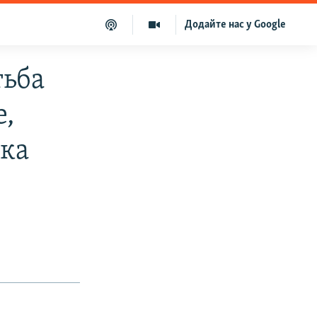
Додайте нас у Google
тьба
е,
ька