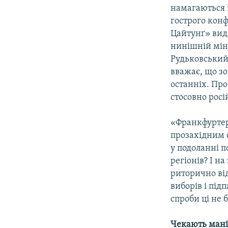
намагаються 
гострого кон
Цайтунґ» вид
нинішній мін
Рудьковський
вважає, що зо
останніх. Про
стосовно росі
«Франкфуртер
прозахідним 
у подоланні п
регіонів? І 
риторично від
виборів і під
спроби ці не 
Чекають мані