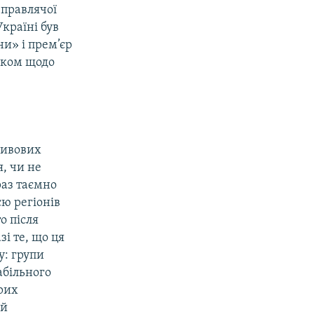
 правлячої
Україні був
ни» і прем’єр
нком щодо
ливових
я, чи не
раз таємно
ю регіонів
о після
і те, що ця
у: групи
абільного
арих
 й