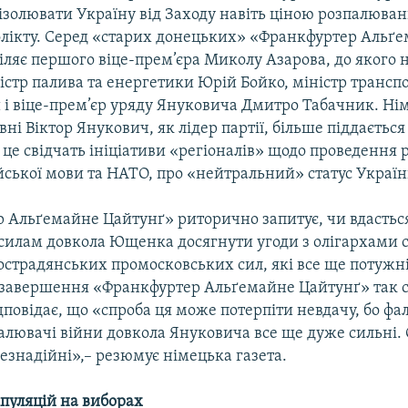
ізолювати Україну від Заходу навіть ціною розпалюван
флікту. Серед «старих донецьких» «Франкфуртер Альґ
іляє першого віце-прем’єра Миколу Азарова, до якого
істр палива та енергетики Юрій Бойко, міністр транс
 і віце-прем’єр уряду Януковича Дмитро Табачник. Нім
вні Віктор Янукович, як лідер партії, більше піддаєтьс
 це свідчать ініціативи «регіоналів» щодо проведення
йської мови та НАТО, про «нейтральний» статус Україн
 Альґемайне Цайтунґ» риторично запитує, чи вдастьс
силам довкола Ющенка досягнути угоди з олігархами 
острадянських промосковських сил, які все ще потужні
на завершення «Франкфуртер Альґемайне Цайтунґ» так 
повідає, що «спроба ця може потерпіти невдачу, бо фа
палювачі війни довкола Януковича все ще дуже сильні. 
безнадійні»,– резюмує німецька газета.
пуляцій на виборах