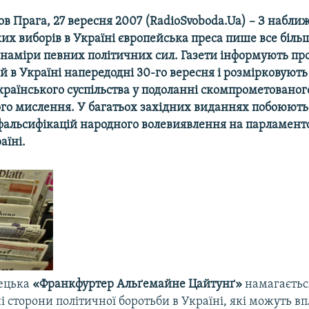
ов Прага, 27 вересня 2007 (RadioSvoboda.Ua) – З набл
х виборів в Україні європейська преса пише все біль
 наміри певних політичних сил. Газети інформують про
 в Україні напередодні 30-го вересня і розмірковують
країнського суспільства у подоланні скомпрометованог
го мислення. У багатьох західних виданнях побоюють
альсифікацій народного волевиявлення на парламент
аїні.
мецька
«Франкфуртер Альґемайне Цайтунґ»
намагаєтьс
ні сторони політичної боротьби в Україні, які можуть вп