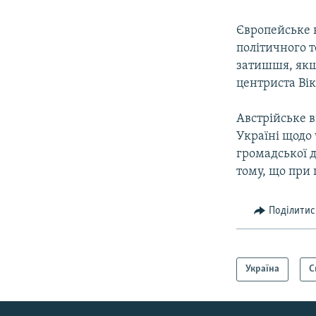
Європейське
політичного т
затишшя, якщ
центриста Ві
Австрійське 
Україні щодо
громадської 
тому, що при 
Поділитис
Україна
С
КРИМ РЕАЛІЇ
РУС