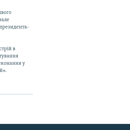
ивого
вале
 президента-
стрій в
итування
еконання у
й».