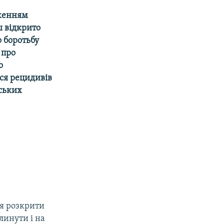
иженням
ш відкрито
 боротьбу
 про
о
ся рецидивів
ських
я розкрити
линути і на