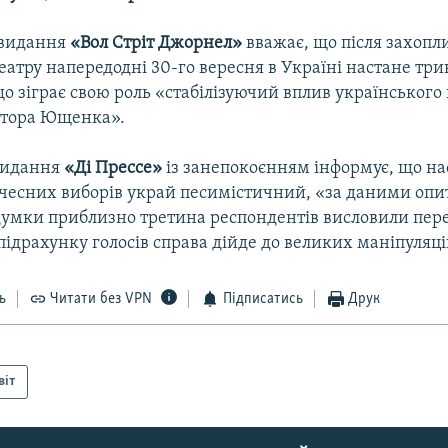
 видання
«Вол Стріт Джорнел»
вважає, що після захопл
еатру напередодні 30-го вересня в Україні настане три
о зіграє свою роль «стабілізуючий вплив українського
ктора Ющенка».
видання
«Ді Прессе»
із занепокоєнням інформує, що на
 чесних виборів украй песимістичний, «за даними оп
думки приблизно третина респондентів висловили пер
підрахунку голосів справа дійде до великих маніпуляці
ь
Читати без VPN
Підписатись
Друк
віт