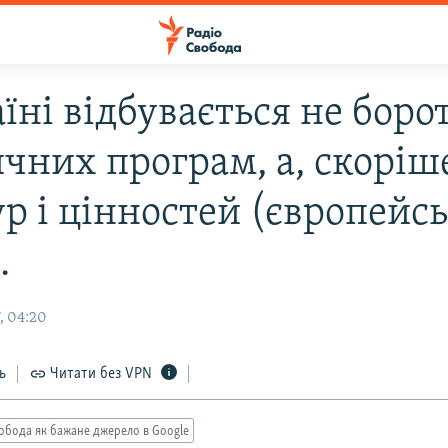
їні відбувається не боро
чних програм, а, скоріш
р і цінностей (європейс
.
, 04:20
ь
Читати без VPN
обода як бажане джерело в Google