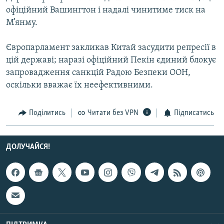
Усі сайти RFE/RL
офіційний Вашингтон і надалі чинитиме тиск на
М’янму.
Європарламент закликав Китай засудити репресії в
цій державі; наразі офіційний Пекін єдиний блокує
запровадження санкцій Радою Безпеки ООН,
оскільки вважає їх неефективними.
Поділитись
Читати без VPN
Підписатись
ДОЛУЧАЙСЯ!