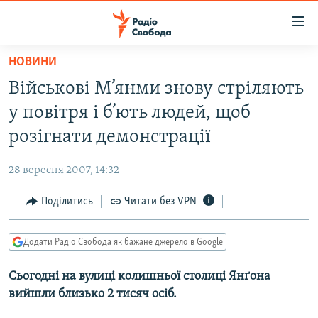
Доступність
посилання
Перейти
НОВИНИ
до
РАДІО СВОБОДА – 70 РОКІВ
Військові М’янми знову стріляють
основного
ВСЕ ЗА ДОБУ
матеріалу
у повітря і б’ють людей, щоб
СТАТТІ
Перейти
розігнати демонстрації
до
ВІЙНА
ПОЛІТИКА
основної
28 вересня 2007, 14:32
РОСІЙСЬКА «ФІЛЬТРАЦІЯ»
ЕКОНОМІКА
навігації
Перейти
Поділитись
Читати без VPN
ДОНБАС.РЕАЛІЇ
СУСПІЛЬСТВО
до
КРИМ.РЕАЛІЇ
КУЛЬТУРА
пошуку
Додати Радіо Свобода як бажане джерело в Google
ТИ ЯК?
СПОРТ
Сьогодні на вулиці колишньої столиці Янґона
СХЕМИ
УКРАЇНА
вийшли близько 2 тисяч осіб.
КИТАЙ.ВИКЛИКИ
СВІТ