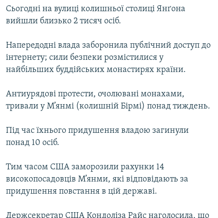
Сьогодні на вулиці колишньої столиці Янґона
МУЛЬТИМЕДІА
вийшли близько 2 тисяч осіб.
ФОТО
СПЕЦПРОЄКТИ
Напередодні влада заборонила публічний доступ до
інтернету; сили безпеки розмістилися у
ПОДКАСТИ
найбільших буддійських монастирях країни.
КРИМ РЕАЛІЇ
Антиурядові протести, очолювані монахами,
РУС
тривали у М’янмі (колишній Бірмі) понад тиждень.
УКР
Під час їхнього придушення владою загинули
КТАТ
понад 10 осіб.
ДОЛУЧАЙСЯ!
Тим часом США заморозили рахунки 14
високопосадовців М’янми, які відповідають за
придушення повстання в цій державі.
Держсекретар США Кондоліза Райс наголосила, що