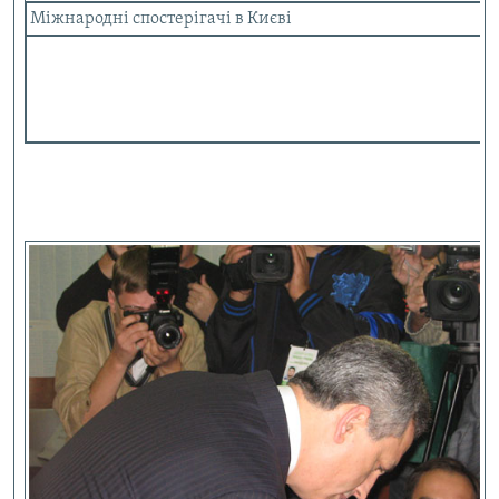
Міжнародні спостерігачі в Києві
Усі сайти RFE/RL