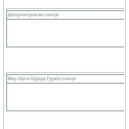
Дніпропетровськ голосує
Мер Одеси Едуард Гурвіц голосує