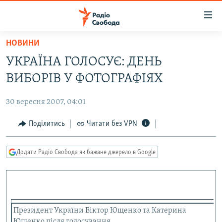
Доступність
посилання
Перейти
НОВИНИ
до
РАДІО СВОБОДА – 70 РОКІВ
УКРАЇНА ГОЛОСУЄ: ДЕНЬ
основного
ВСЕ ЗА ДОБУ
матеріалу
ВИБОРІВ У ФОТОГРАФІЯХ
СТАТТІ
Перейти
до
30 вересня 2007, 04:01
ВІЙНА
ПОЛІТИКА
основної
РОСІЙСЬКА «ФІЛЬТРАЦІЯ»
Поділитись
Читати без VPN
ЕКОНОМІКА
навігації
Перейти
ДОНБАС.РЕАЛІЇ
СУСПІЛЬСТВО
до
Додати Радіо Свобода як бажане джерело в Google
КРИМ.РЕАЛІЇ
КУЛЬТУРА
пошуку
ТИ ЯК?
СПОРТ
СХЕМИ
УКРАЇНА
Президент України Віктор Ющенко та Катерина
КИТАЙ.ВИКЛИКИ
СВІТ
Ющенко після голосування