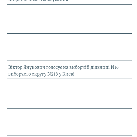
МУЛЬТИМЕДІА
ФОТО
СПЕЦПРОЄКТИ
ПОДКАСТИ
КРИМ РЕАЛІЇ
РУС
Віктор Янукович голосує на виборчій дільниці N16
УКР
виборчого округу N218 у Києві
КТАТ
ДОЛУЧАЙСЯ!