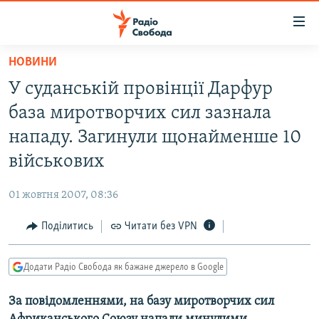
Доступність
посилання
Перейти
НОВИНИ
до
РАДІО СВОБОДА – 70 РОКІВ
У суданській провінції Дарфур
основного
ВСЕ ЗА ДОБУ
матеріалу
база миротворчих сил зазнала
СТАТТІ
Перейти
нападу. Загинули щонайменше 10
до
ВІЙНА
ПОЛІТИКА
військових
основної
РОСІЙСЬКА «ФІЛЬТРАЦІЯ»
ЕКОНОМІКА
навігації
01 жовтня 2007, 08:36
Перейти
ДОНБАС.РЕАЛІЇ
СУСПІЛЬСТВО
до
Поділитись
Читати без VPN
КРИМ.РЕАЛІЇ
КУЛЬТУРА
пошуку
ТИ ЯК?
СПОРТ
Додати Радіо Свобода як бажане джерело в Google
СХЕМИ
УКРАЇНА
За повідомленнями, на базу миротворчих сил
КИТАЙ.ВИКЛИКИ
СВІТ