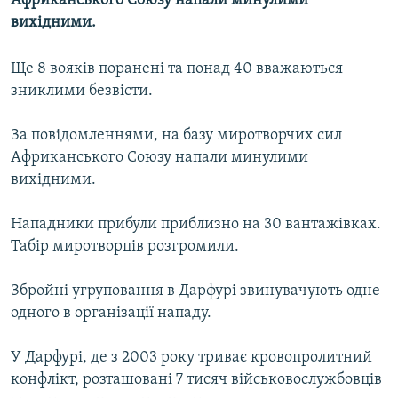
Африканського Союзу напали минулими
МУЛЬТИМЕДІА
вихідними.
ФОТО
Ще 8 вояків поранені та понад 40 вважаються
СПЕЦПРОЄКТИ
зниклими безвісти.
ПОДКАСТИ
За повідомленнями, на базу миротворчих сил
Африканського Союзу напали минулими
КРИМ РЕАЛІЇ
вихідними.
РУС
УКР
Нападники прибули приблизно на 30 вантажівках.
Табір миротворців розгромили.
КТАТ
Збройні угруповання в Дарфурі звинувачують одне
ДОЛУЧАЙСЯ!
одного в організації нападу.
У Дарфурі, де з 2003 року триває кровопролитний
конфлікт, розташовані 7 тисяч військовослужбовців