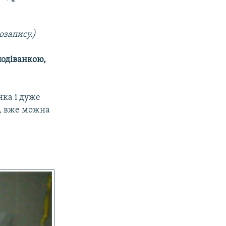
озапису.)
подіванкою,
нка і дуже
Т, вже можна