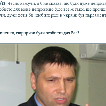
’єв:
Чесно кажучи, я б не сказав, що були дуже неприє
обисто для мене неприємно було все ж таки, що пройш
чи, дуже хотів би, щоб вперше в Україні був парламент
ченко, сюрпризи були особисто для Вас?