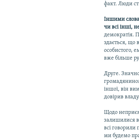
факт. Люди с
Іншими слова
чи всі інші, 
демократія. П
здається, що 
особистого, е
вже більше р
Друге. Значно
громадянином,
іншої, він ви
довірив владу
Щодо неприєм
залишилися в 
всі говорили 
ми будемо пр