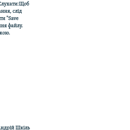
Слухати:Щоб
ння, слід
ти "Save
ення файлу.
кою.
Андрій Шкіль