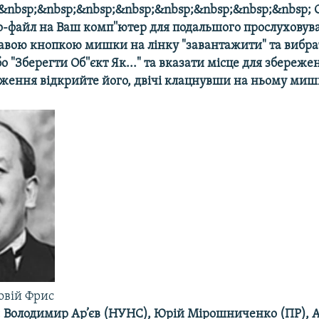
&nbsp;&nbsp;&nbsp;&nbsp;&nbsp;&nbsp;&nbsp;&nbsp; 
о-файл на Ваш комп''ютер для подальшого прослуховува
авою кнопкою мишки на лінку "завантажити" та вибра
або "Зберегти Об''єкт Як..." та вказати місце для збереж
аження відкрийте його, двічі клацнувши на ньому миш
овій Фрис
и: Володимир Ар’єв (НУНС), Юрій Мірошниченко (ПР), 