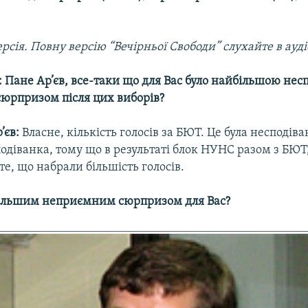
рсія. Повну версію “Вечірньої Свободи” слухайте в ауді
 Пане Ар’єв, все-таки що для Вас було найбільшою нес
юрпризом після цих виборів?
’єв:
Власне, кількість голосів за БЮТ. Це була несподіва
одіванка, тому що в результаті блок НУНС разом з БЮ
те, що набрали більшість голосів.
ільшим неприємним сюрпризом для Вас?