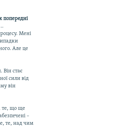
ж попередні
..
процесу. Мені
 випадки
ного. Але це
. Він стає
ної сили від
ому він
 те, що ще
абезпечені –
е, те, над чим