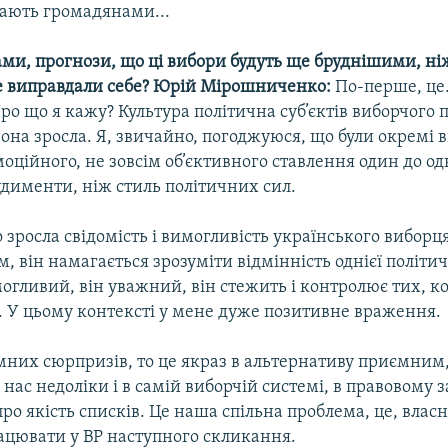
тають громадянами...
ми, прогнози, що ці вибори будуть ще бруднішими, ні
не виправдали себе?
Юрій Мірошниченко:
По-перше, це.
ро що я кажу? Культура політична суб’єктів виборчого 
вона зросла. Я, звичайно, погоджуюся, що були окремі
моційного, не зовсім об’єктивного ставлення один до од
удименти, ніж стиль політичних сил.
 зросла свідомість і вимогливість українського виборця
 він намагається зрозуміти відмінність однієї політич
могливий, він уважний, він стежить і контролює тих, к
. У цьому контексті у мене дуже позитивне враження.
них сюрпризів, то це якраз в альтернативу приємним,
нас недоліки і в самій виборчій системі, в правовому з
про якість списків. Це наша спільна проблема, це, власн
ацювати у ВР наступного скликання.