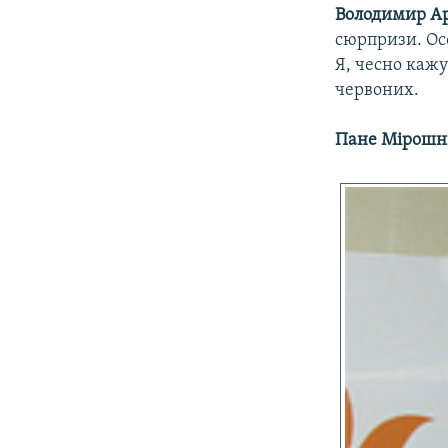
Володимир Ар
сюрпризи. Ос
Я, чесно кажу
червоних.
Пане Мірошни