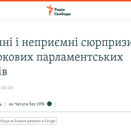
ні і неприємні сюрприз
окових парламентських
ів
, 05:00
ь
Читати без VPN
обода як бажане джерело в Google