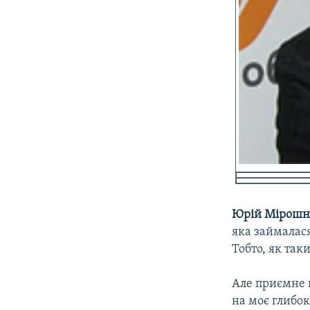
Юрій Мірошн
яка займалася
Тобто, як так
Але приємне в
на моє глибок