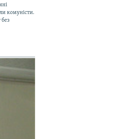
мні
ли комуністи.
 без