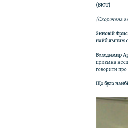
(БЮТ)
(Скорочена ве
Зиновій Фрис:
найбільшим с
Володимир Ар
приємна несп
говорити про 
Що було найб