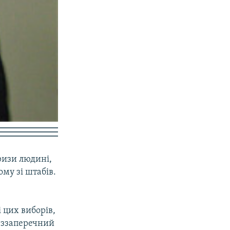
ризи людині,
му зі штабів.
 цих виборів,
беззаперечний