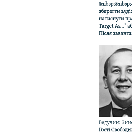
МУЛЬТИМЕДІА
&nbsp;&nbsp;
ФОТО
зберегти ауді
натиснути пр
СПЕЦПРОЄКТИ
Target As..." 
ПОДКАСТИ
Після завант
Ведучий: Зин
Гості Свобод