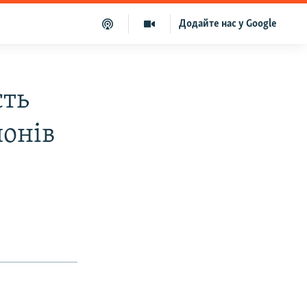
Додайте нас у Google
сть
йонів