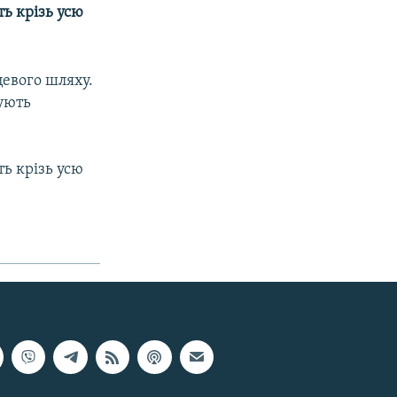
ь крізь усю
цевого шляху.
сують
ь крізь усю