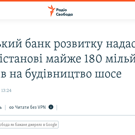
ький банк розвитку нада
істанові майже 180 міль
ів на будівництво шосе
 13:24
ь
Читати без VPN
обода як бажане джерело в Google