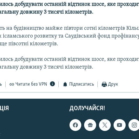
лось добудувати останній відтинок шосе, яке проходит
загальну довжину 3 тисячі кілометрів.
ть на будівництво майже півтори сотні кілометрів Кіль
к ісламського розвитку та Саудівський фонд профінан
е півсотні кілометрів.
лось добудувати останній відтинок шосе, яке проходит
загальну довжину 3 тисячі кілометрів.
ь
Читати без VPN
Підписатись
Друк
ЦІЯ
ДОЛУЧАЙСЯ!
с