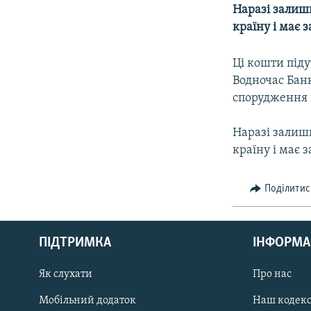
МУЛЬТИМЕДІА
Наразі залиши
ФОТО
країну і має 
СПЕЦПРОЄКТИ
Ці кошти піду
ПОДКАСТИ
Водночас Бан
спорудження щ
Наразі залиши
країну і має 
Поділитис
КРИМ РЕАЛІЇ
РУС
ПІДТРИМКА
ІНФОРМА
УКР
КТАТ
Як слухати
Про нас
Мобільний додаток
Наш кодек
ДОЛУЧАЙСЯ!