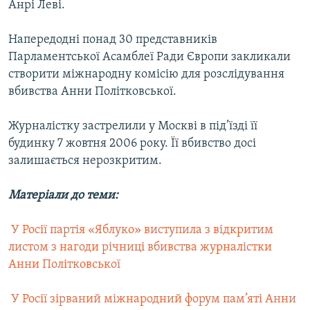
Анрі Леві.
Усі сайти RFE/RL
Напередодні понад 30 представників
Парламентської Асамблеї Ради Європи закликали
створити міжнародну комісію для розслідування
вбивства Анни Політковської.
Журналістку застрелили у Москві в під’їзді її
будинку 7 жовтня 2006 року. Її вбивство досі
залишається нерозкритим.
Матеріали до теми:
 У Росії партія «Яблуко» виступила з відкритим
листом з нагоди річниці вбивства журналістки
Анни Політковської
 У Росії зірваний міжнародний форум пам’яті Анни