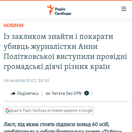
Доступність
посилання
Перейти
НОВИНИ
до
РАДІО СВОБОДА – 70 РОКІВ
Із закликом знайти і покарати
основного
ВСЕ ЗА ДОБУ
матеріалу
убивць журналістки Анни
СТАТТІ
Перейти
Політковської виступили провідні
до
ВІЙНА
ПОЛІТИКА
громадські діячі різних країн
основної
РОСІЙСЬКА «ФІЛЬТРАЦІЯ»
ЕКОНОМІКА
навігації
06 жовтня 2007, 20:42
Перейти
ДОНБАС.РЕАЛІЇ
СУСПІЛЬСТВО
до
Поділитись
Читати без VPN
КРИМ.РЕАЛІЇ
КУЛЬТУРА
пошуку
ТИ ЯК?
СПОРТ
Додати Радіо Свобода як бажане джерело в Google
СХЕМИ
УКРАЇНА
Лист, під яким стоять підписи понад 60 осіб,
ПРИАЗОВ’Я
СВІТ