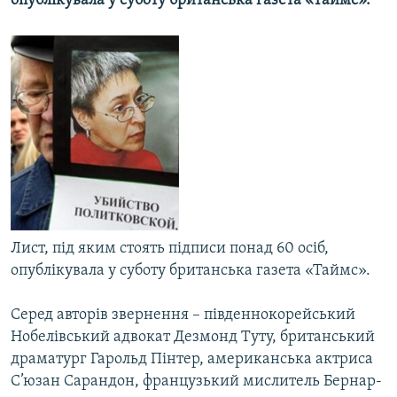
опублікувала у суботу британська газета «Таймс».
КИТАЙ.ВИКЛИКИ
МУЛЬТИМЕДІА
ФОТО
СПЕЦПРОЄКТИ
ПОДКАСТИ
КРИМ РЕАЛІЇ
РУС
УКР
Лист, під яким стоять підписи понад 60 осіб,
опублікувала у суботу британська газета «Таймс».
КТАТ
Серед авторів звернення – південнокорейський
ДОЛУЧАЙСЯ!
Нобелівський адвокат Дезмонд Туту, британський
драматург Гарольд Пінтер, американська актриса
С’юзан Сарандон, французький мислитель Бернар-