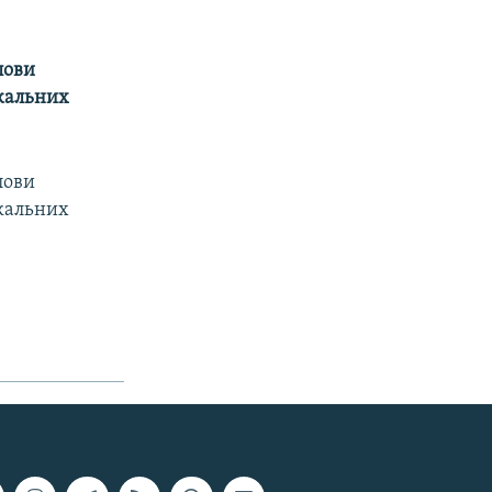
лови
икальних
лови
икальних