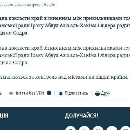
обода як бажане джерело в Google
ана покласти край зіткненням між прихильниками го
амської ради Іраку Абдул Азіз аль-Хакіма і лідера рад
ди ас-Садра.
ана покласти край зіткненням між прихильниками го
амської ради Іраку Абдул Азіз аль-Хакіма і лідера рад
ди ас-Садра.
змагаються за контроль над містами на півдні країни.
ь
Читати без VPN
Підписатись
Друк
ЦІЯ
ДОЛУЧАЙСЯ!