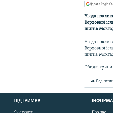
МУЛЬТИМЕДІА
Додати Радіо Св
ФОТО
Угода поклик
СПЕЦПРОЄКТИ
Верховної ісл
ПОДКАСТИ
шиїтів Мокта
Угода поклик
Верховної ісл
шиїтів Мокта
Обидві грипи 
Поділитис
КРИМ РЕАЛІЇ
РУС
ПІДТРИМКА
ІНФОРМА
УКР
КТАТ
Як слухати
Про нас