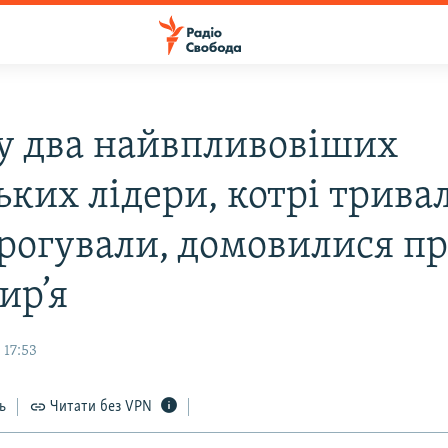
ку два найвпливовіших
ьких лідери, котрі трива
орогували, домовилися п
ир’я
 17:53
ь
Читати без VPN