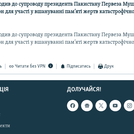
ходив до супроводу президента Пакистану Первеза Му
он для участі у вшануванні пам’яті жертв катастрофічн
ходив до супроводу президента Пакистану Первеза Му
он для участі у вшануванні пам’яті жертв катастрофічн
ь
Читати без VPN
Підписатись
Друк
ЦІЯ
ДОЛУЧАЙСЯ!
с
пекти