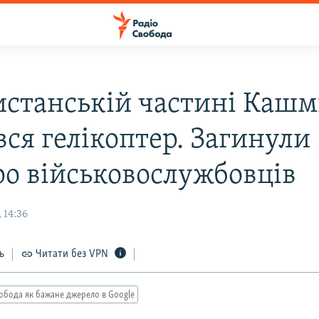
истанській частині Кашм
вся гелікоптер. Загинули
ро військовослужбовців
 14:36
ь
Читати без VPN
обода як бажане джерело в Google