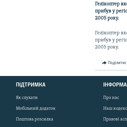
МУЛЬТИМЕДІА
Гелікоптер в
ФОТО
прибув у регі
2005 року.
СПЕЦПРОЄКТИ
ПОДКАСТИ
Гелікоптер в
прибув у регі
2005 року.
Поділитис
КРИМ РЕАЛІЇ
РУС
ПІДТРИМКА
ІНФОРМА
УКР
КТАТ
Як слухати
Про нас
Мобільний додаток
Наш кодек
ДОЛУЧАЙСЯ!
Поштова розсилка
Правові ас