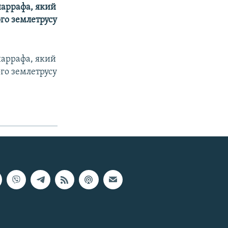
шаррафа, який
ого землетрусу
шаррафа, який
ого землетрусу