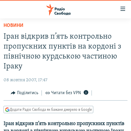
Доступність
посилання
Перейти
НОВИНИ
до
РАДІО СВОБОДА – 70 РОКІВ
Іран відкрив п’ять контрольно
основного
ВСЕ ЗА ДОБУ
матеріалу
пропускних пунктів на кордоні з
СТАТТІ
Перейти
північною курдською частиною
до
ВІЙНА
ПОЛІТИКА
Іраку
основної
РОСІЙСЬКА «ФІЛЬТРАЦІЯ»
ЕКОНОМІКА
навігації
08 жовтня 2007, 17:47
Перейти
ДОНБАС.РЕАЛІЇ
СУСПІЛЬСТВО
до
Поділитись
Читати без VPN
КРИМ.РЕАЛІЇ
КУЛЬТУРА
пошуку
ТИ ЯК?
СПОРТ
Додати Радіо Свобода як бажане джерело в Google
СХЕМИ
УКРАЇНА
Іран відкрив п’ять контрольно пропускних пунктів
КИТАЙ.ВИКЛИКИ
СВІТ