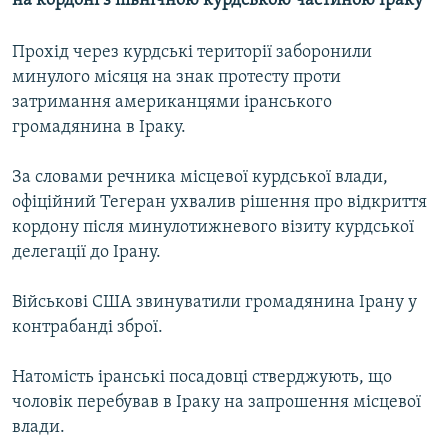
на кордоні з північною курдською частиною Іраку
МУЛЬТИМЕДІА
Прохід через курдські території заборонили
ФОТО
минулого місяця на знак протесту проти
СПЕЦПРОЄКТИ
затримання американцями іранського
ПОДКАСТИ
громадянина в Іраку.
За словами речника місцевої курдської влади,
КРИМ РЕАЛІЇ
офіційний Тегеран ухвалив рішення про відкриття
РУС
кордону після минулотижневого візиту курдської
УКР
делегації до Ірану.
КТАТ
Військові США звинуватили громадянина Ірану у
контрабанді зброї.
ДОЛУЧАЙСЯ!
Натомість іранські посадовці стверджують, що
чоловік перебував в Іраку на запрошення місцевої
влади.