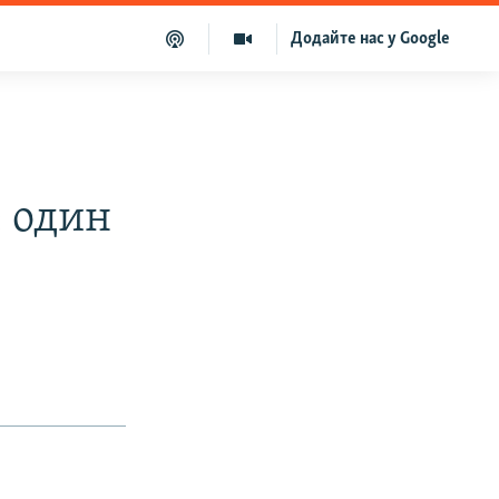
Додайте нас у Google
е один