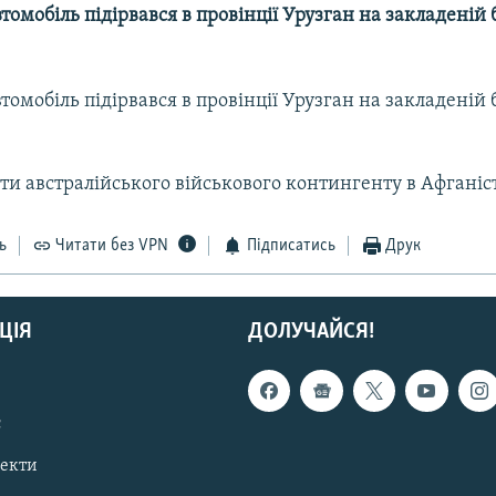
томобіль підірвався в провінції Урузган на закладеній 
томобіль підірвався в провінції Урузган на закладеній 
ти австралійського військового контингенту в Афганіс
ь
Читати без VPN
Підписатись
Друк
ЦІЯ
ДОЛУЧАЙСЯ!
с
пекти