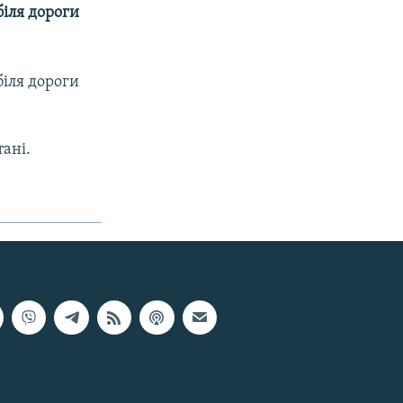
біля дороги
біля дороги
тані.