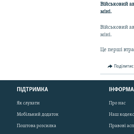
МУЛЬТИМЕДІА
Військовий ав
ФОТО
міні.
СПЕЦПРОЄКТИ
Військовий ав
ПОДКАСТИ
міні.
Це перші втра
Поділитис
КРИМ РЕАЛІЇ
РУС
ПІДТРИМКА
ІНФОРМА
УКР
КТАТ
Як слухати
Про нас
Мобільний додаток
Наш кодек
ДОЛУЧАЙСЯ!
Поштова розсилка
Правові ас