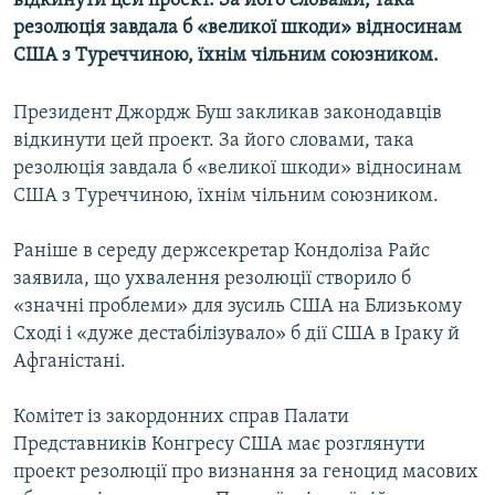
відкинути цей проект. За його словами, така
МУЛЬТИМЕДІА
резолюція завдала б «великої шкоди» відносинам
США з Туреччиною, їхнім чільним союзником.
ФОТО
СПЕЦПРОЄКТИ
Президент Джордж Буш закликав законодавців
ПОДКАСТИ
відкинути цей проект. За його словами, така
резолюція завдала б «великої шкоди» відносинам
США з Туреччиною, їхнім чільним союзником.
КРИМ РЕАЛІЇ
РУС
Раніше в середу держсекретар Кондоліза Райс
УКР
заявила, що ухвалення резолюції створило б
«значні проблеми» для зусиль США на Близькому
КТАТ
Сході і «дуже дестабілізувало» б дії США в Іраку й
Афганістані.
ДОЛУЧАЙСЯ!
Комітет із закордонних справ Палати
Представників Конгресу США має розглянути
проект резолюції про визнання за геноцид масових