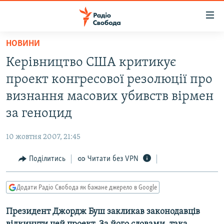
Доступність
посилання
Перейти
НОВИНИ
до
РАДІО СВОБОДА – 70 РОКІВ
Керівництво США критикує
основного
ВСЕ ЗА ДОБУ
матеріалу
проект конгресової резолюції про
СТАТТІ
Перейти
визнання масових убивств вірмен
до
ВІЙНА
ПОЛІТИКА
за геноцид
основної
РОСІЙСЬКА «ФІЛЬТРАЦІЯ»
ЕКОНОМІКА
навігації
10 жовтня 2007, 21:45
Перейти
ДОНБАС.РЕАЛІЇ
СУСПІЛЬСТВО
до
Поділитись
Читати без VPN
КРИМ.РЕАЛІЇ
КУЛЬТУРА
пошуку
ТИ ЯК?
СПОРТ
Додати Радіо Свобода як бажане джерело в Google
СХЕМИ
УКРАЇНА
Президент Джордж Буш закликав законодавців
КИТАЙ.ВИКЛИКИ
СВІТ