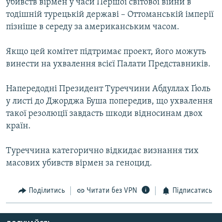
убивств вірмен у часи Першої світової війни в
Усі сайти RFE/RL
тодішній турецькій державі – Оттоманській імперії
пізніше в середу за американським часом.
Якщо цей комітет підтримає проект, його можуть
винести на ухвалення всієї Палати Представників.
Напередодні Президент Туреччини Абдуллах Ґюль
у листі до Джорджа Буша попередив, що ухвалення
такої резолюції завдасть шкоди відносинам двох
країн.
Туреччина категорично відкидає визнання тих
масових убивств вірмен за геноцид.
Поділитись
Читати без VPN
Підписатись