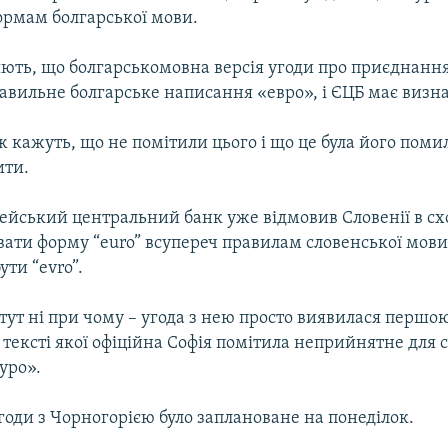
ормам болгарської мови.
яють, що болгарськомовна версія угоди про приєднання
авильне болгарське написання «евро», і ЄЦБ має визна
 кажуть, що не помітили цього і що це була його помил
ити.
ейський центральний банк уже відмовив Словенії в схо
вати форму “euro” всупереч правилам словенської мови,
ути “evro”.
тут ні при чому – угода з нею просто виявилася першою
тексті якої офіційна Софія помітила неприйнятне для 
уро».
оди з Чорногорією було заплановане на понеділок.