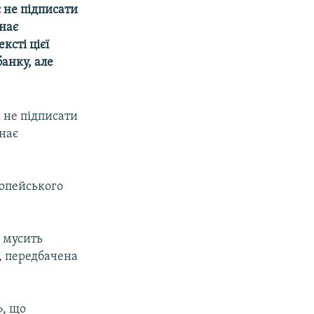
є не підписати
знає
ксті цієї
анку, але
є не підписати
знає
ропейського
у мусить
ю, передбачена
», що