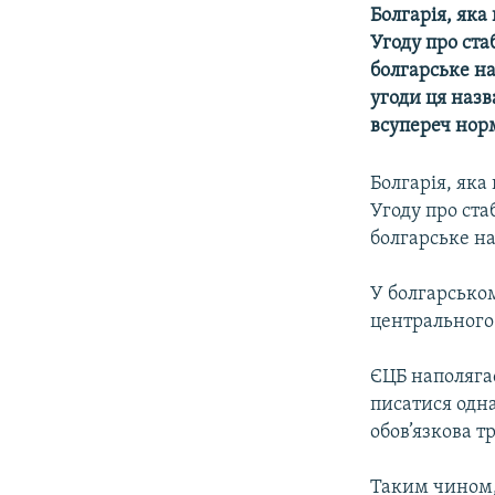
МУЛЬТИМЕДІА
Болгарія, яка
ФОТО
Угоду про ста
болгарське на
СПЕЦПРОЄКТИ
угоди ця наз
ПОДКАСТИ
всупереч нор
Болгарія, яка
Угоду про ста
болгарське н
У болгарськом
центрального 
ЄЦБ наполягає
писатися одна
обов’язкова т
Таким чином,