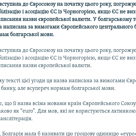
 вступила до Євросоюзу на початку цього року, погрожу
білізацію і асоціацію ЄС із Чорногорією, якщо ЄС не ви
писання назви європейської валюти. У болгарському те
ва написана за вимогами Європейського центрального б
мам болгарської мови.
 вступила до Євросоюзу на початку цього року, погрожу
білізацію і асоціацію ЄС із Чорногорією, якщо ЄС не ви
аписання назви європейської валюти.
у тексті цієї угоди ця назва написана за вимогами Єв
банку, але всупереч нормам болгарської мови.
, що її назва всіма мовами країн Європейського Союз
ково як “euro”. Для мов, які не користуються латинко
ранслітерація.
 Болгарія мала б називати цю грошову одиницю «еуро