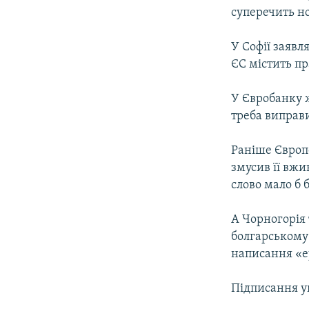
суперечить н
У Софії заявл
ЄС містить пр
У Євробанку ж
треба виправ
Раніше Європ
змусив її вжи
слово мало б б
А Чорногорія 
болгарському 
написання «е
Підписання уг