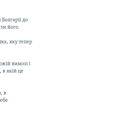
 Болгарії до
ти його.
ка, яку тепер
жій вимозі і
 в якій це
, в
себе