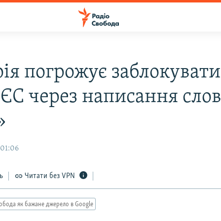
рія погрожує заблокувати
 ЄС через написання сло
»
 01:06
ь
Читати без VPN
обода як бажане джерело в Google