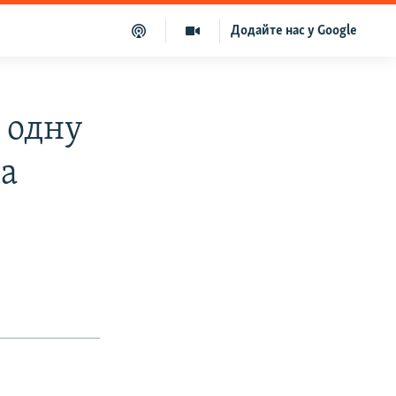
Додайте нас у Google
 одну
ва