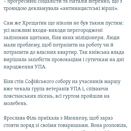
– прогресивні соціалісти та Наталія Вітренко, що з
Усі сайти RFE/RL
трояндою декламувала «антинацистські вірші».
Сам же Хрещатик ще ніколи не був таким пустим:
усі можливі входи-виходи перегороджені
залізними щитами, біля яких міліціонери. Люди
мали проблему, щоб потрапити на роботу чи й
потрапити до власних квартир. Так київська влада
вирішила запобігти провокаціям і сутичкам на дні
народження УПА.
Біля стін Софійського собору на учасників маршу
вже чекала група ветеранів УПА і, співаючи
повстанських пісень, всі гуртом пройшли на
молебень.
Ярослава Філь приїхала з Мюнхену, щоб зараз
стояти поряд зі своїми товаришами. Вона розповіла,