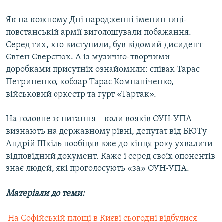
Як на кожному Дні народженні іменинниці-
повстанській армії виголошували побажання.
Серед тих, хто виступили, був відомий дисидент
Євген Сверстюк. А із музично-творчими
доробками присутніх ознайомили: співак Тарас
Петриненко, кобзар Тарас Компаніченко,
військовий оркестр та гурт «Тартак».
На головне ж питання – коли вояків ОУН-УПА
визнають на державному рівні, депутат від БЮТу
Андрій Шкіль пообіцяв вже до кінця року ухвалити
відповідний документ. Каже і серед своїх опонентів
знає людей, які проголосують «за» ОУН-УПА.
Матеріали до теми:
 На Софiйськiй площi в Києвi сьогодні відбулися