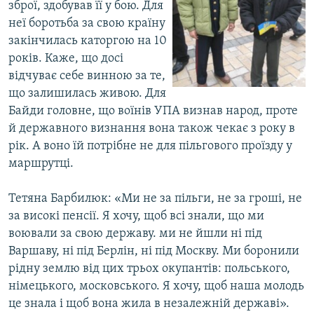
зброї, здобував її у бою. Для
неї боротьба за свою країну
закінчилась каторгою на 10
років. Каже, що досі
відчуває себе винною за те,
що залишилась живою. Для
Байди головне, що воїнів УПА визнав народ, проте
й державного визнання вона також чекає з року в
рік. А воно їй потрібне не для пільгового проїзду у
маршрутці.
Тетяна Барбилюк: «Ми не за пільги, не за гроші, не
за високі пенсії. Я хочу, щоб всі знали, що ми
воювали за свою державу. ми не йшли ні під
Варшаву, ні під Берлін, ні під Москву. Ми боронили
рідну землю від цих трьох окупантів: польського,
німецького, московського. Я хочу, щоб наша молодь
це знала і щоб вона жила в незалежній державі».