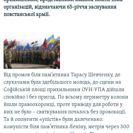
МУЛЬТИМЕДІА
організацій, відзначаючи 65-річчя заснування
повстанської армії.
ФОТО
СПЕЦПРОЄКТИ
ПОДКАСТИ
КРИМ РЕАЛІЇ
РУС
УКР
Від промов біля пам’ятника Тарасу Шевченку, де
слухачами була здебільшого молодь, до сцени на
КТАТ
Софійській площі прихильники ОУН-УПА дійшли
спокійно і без пригод. По всьому периметру колони
ДОЛУЧАЙСЯ!
йшли правоохоронці, проте приводу для роботи у
них не було – святкування почалось без провокації.
Та й опоненти «упістів» були далеченько:
комуністи біля пам’ятника Леніну, метрів через 300