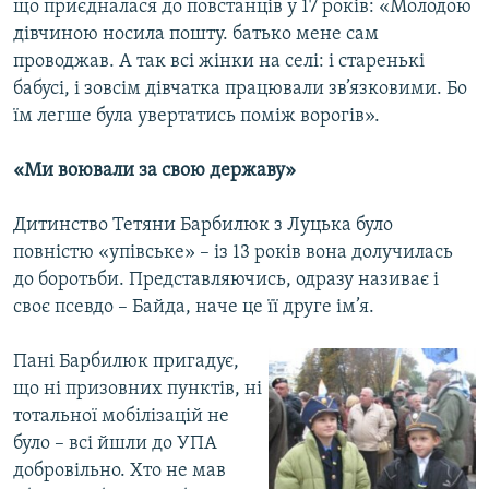
що приєдналася до повстанців у 17 років: «Молодою
дівчиною носила пошту. батько мене сам
проводжав. А так всі жінки на селі: і старенькі
бабусі, і зовсім дівчатка працювали зв’язковими. Бо
їм легше була увертатись поміж ворогів».
«Ми воювали за свою державу»
Дитинство Тетяни Барбилюк з Луцька було
повністю «упівське» – із 13 років вона долучилась
до боротьби. Представляючись, одразу називає і
своє псевдо – Байда, наче це її друге ім’я.
Пані Барбилюк пригадує,
що ні призовних пунктів, ні
тотальної мобілізацій не
було – всі йшли до УПА
добровільно. Хто не мав