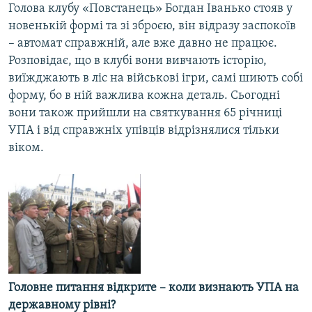
Голова клубу «Повстанець» Богдан Іванько стояв у
новенькій формі та зі зброєю, він відразу заспокоїв
– автомат справжній, але вже давно не працює.
Розповідає, що в клубі вони вивчають історію,
виїжджають в ліс на військові ігри, самі шиють собі
форму, бо в ній важлива кожна деталь. Сьогодні
вони також прийшли на святкування 65 річниці
УПА і від справжніх упівців відрізнялися тільки
віком.
Головне питання відкрите – коли визнають УПА на
державному рівні?