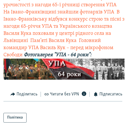
урочистості з нагоди 65-ї рiчницi створення УПА
На Івано-Франківщині знайшли фотоархів УПА
 В
Івано-Франківську відбувся конкурс строю та пісні з
нагоди 65-річчя УПА та Українського козацтва
Василя Кука поховали у центрі рідного села на
Львівщині
 Пам’яті Василя Кука
 Головний
командир УПА Василь Кук – перед мікрофоном
Свободи
Фотогалерея "УПА - 64 роки":
Поділитись
Читати без VPN
Підписатись
Політика