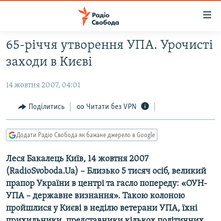
Доступність
посилання
Перейти
65-річчя утворення УПА. Урочисті
до
РАДІО СВОБОДА – 70 РОКІВ
заходи в Києві
основного
ВСЕ ЗА ДОБУ
матеріалу
14 жовтня 2007, 04:01
СТАТТІ
Перейти
до
ВІЙНА
ПОЛІТИКА
Поділитись
Читати без VPN
основної
РОСІЙСЬКА «ФІЛЬТРАЦІЯ»
ЕКОНОМІКА
навігації
Додати Радіо Свобода як бажане джерело в Google
Перейти
ДОНБАС.РЕАЛІЇ
СУСПІЛЬСТВО
до
Леся Бакалець Київ, 14 жовтня 2007
КРИМ.РЕАЛІЇ
КУЛЬТУРА
пошуку
(RadioSvoboda.Ua) – Близько 5 тисяч осіб, великий
ТИ ЯК?
СПОРТ
прапор України в центрі та гасло попереду: «ОУН-
СХЕМИ
УКРАЇНА
УПА – державне визнання». Такою колоною
пройшлися у Києві в неділю ветерани УПА, їхні
КИТАЙ.ВИКЛИКИ
СВІТ
прихильники, представники кількох політичних