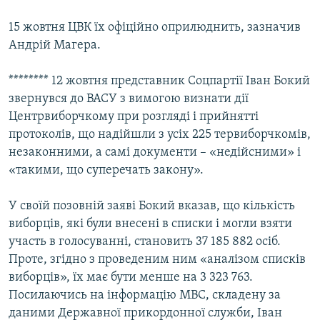
Усі сайти RFE/RL
15 жовтня ЦВК їх офіційно оприлюднить, зазначив
Андрій Магера.
******** 12 жовтня представник Соцпартії Іван Бокий
звернувся до ВАСУ з вимогою визнати дії
Центрвиборчкому при розгляді і прийнятті
протоколів, що надійшли з усіх 225 тервиборчкомів,
незаконними, а самі документи – «недійсними» і
«такими, що суперечать закону».
У своїй позовній заяві Бокий вказав, що кількість
виборців, які були внесені в списки і могли взяти
участь в голосуванні, становить 37 185 882 осіб.
Проте, згідно з проведеним ним «аналізом списків
виборців», їх має бути менше на 3 323 763.
Посилаючись на інформацію МВС, складену за
даними Державної прикордонної служби, Іван