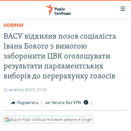
Доступність
посилання
Перейти
НОВИНИ
до
РАДІО СВОБОДА – 70 РОКІВ
ВАСУ відхилив позов соціаліста
основного
ВСЕ ЗА ДОБУ
матеріалу
Івана Бокого з вимогою
СТАТТІ
Перейти
заборонити ЦВК оголошувати
до
ВІЙНА
ПОЛІТИКА
результати парламентських
основної
РОСІЙСЬКА «ФІЛЬТРАЦІЯ»
ЕКОНОМІКА
навігації
виборів до перерахунку голосів
Перейти
ДОНБАС.РЕАЛІЇ
СУСПІЛЬСТВО
до
15 жовтня 2007, 10:19
КРИМ.РЕАЛІЇ
КУЛЬТУРА
пошуку
Поділитись
Читати без VPN
ТИ ЯК?
СПОРТ
СХЕМИ
УКРАЇНА
Додати Радіо Свобода як бажане джерело в Google
КИТАЙ.ВИКЛИКИ
СВІТ