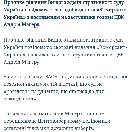
Про таке рішення Вищого адміністративного суду
МУЛЬТИМЕДІА
України повідомило сьогодні видання «Комерсант-
ФОТО
Україна» з посиланням на заступника голови ЦВК
Андрія Магеру.
СПЕЦПРОЄКТИ
ПОДКАСТИ
Про таке рішення Вищого адміністративного суду
України повідомило сьогодні видання «Комерсант-
КРИМ РЕАЛІЇ
Україна» з посиланням на заступника голови ЦВК
РУС
Андрія Магеру.
УКР
За його словами, ВАСУ «відмовив в ухваленні даної
КТАТ
позовної заяви» на тій підставі, що суд не
«розглядає порушення, що сталися до дня
ДОЛУЧАЙСЯ!
голосування».
Таким чином, наголосив Магера, ніщо не
перешкоджає Центрвиборчкому повідомити
остаточні підсумки дочасних виборів.