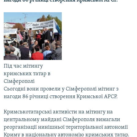
нагоди 86 річниці створення Кримської АРСР.
МУЛЬТИМЕДІА
ФОТО
СПЕЦПРОЄКТИ
ПОДКАСТИ
КРИМ РЕАЛІЇ
РУС
Під час мітингу
кримських татар в
УКР
Сімферополі
КТАТ
Сьогодні вони провели у Сімферополі мітинг з
нагоди 86 річниці створення Кримської АРСР.
ДОЛУЧАЙСЯ!
Кримськотатарські активісти на мітингу на
центральному майдані Сімферополя вимагали
реорганізації нинішньої територіальної автономії
Криму в національну автономію кримських татар.