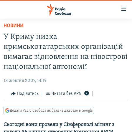
Доступність
посилання
Перейти
НОВИНИ
до
РАДІО СВОБОДА – 70 РОКІВ
У Криму низка
основного
ВСЕ ЗА ДОБУ
матеріалу
кримськотатарських організацій
СТАТТІ
Перейти
вимагає відновлення на півострові
до
ВІЙНА
ПОЛІТИКА
національної автономії
основної
РОСІЙСЬКА «ФІЛЬТРАЦІЯ»
ЕКОНОМІКА
навігації
18 жовтня 2007, 14:19
Перейти
ДОНБАС.РЕАЛІЇ
СУСПІЛЬСТВО
до
Поділитись
Читати без VPN
КРИМ.РЕАЛІЇ
КУЛЬТУРА
пошуку
ТИ ЯК?
СПОРТ
Додати Радіо Свобода як бажане джерело в Google
СХЕМИ
УКРАЇНА
Сьогодні вони провели у Сімферополі мітинг з
КИТАЙ.ВИКЛИКИ
СВІТ