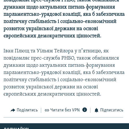
повiдомляє прес-служба РНБО, також обмiнялися
МУЛЬТИМЕДІА
думками щодо актуальних питань формування
парламентсько-урядової коалiцiї, яка б забезпечила
ФОТО
полiтичну стабiльнiсть i соцiально-економiчний
СПЕЦПРОЄКТИ
розвиток української держави на основi
європейських демократичних цiнностей.
ПОДКАСТИ
Іван Плющ та Уїльям Тейлора у п''ятницю, як
КРИМ РЕАЛІЇ
повiдомляє прес-служба РНБО, також обмiнялися
РУС
думками щодо актуальних питань формування
УКР
парламентсько-урядової коалiцiї, яка б забезпечила
полiтичну стабiльнiсть i соцiально-економiчний
КТАТ
розвиток української держави на основi
європейських демократичних цiнностей.
ДОЛУЧАЙСЯ!
Поділитись
Читати без VPN
Підписатись