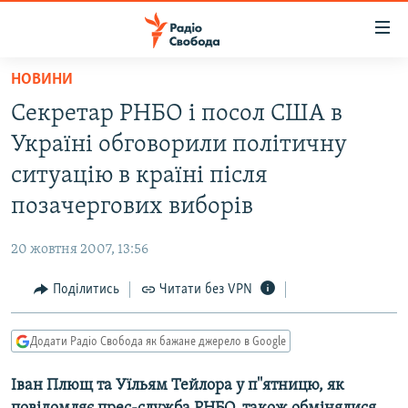
Доступність
посилання
Перейти
НОВИНИ
до
РАДІО СВОБОДА – 70 РОКІВ
Секретар РНБО i посол США в
основного
ВСЕ ЗА ДОБУ
матеріалу
Українi обговорили полiтичну
СТАТТІ
Перейти
ситуацiю в країнi пiсля
до
ВІЙНА
ПОЛІТИКА
позачергових виборiв
основної
РОСІЙСЬКА «ФІЛЬТРАЦІЯ»
ЕКОНОМІКА
навігації
20 жовтня 2007, 13:56
Перейти
ДОНБАС.РЕАЛІЇ
СУСПІЛЬСТВО
до
Поділитись
Читати без VPN
КРИМ.РЕАЛІЇ
КУЛЬТУРА
пошуку
ТИ ЯК?
СПОРТ
Додати Радіо Свобода як бажане джерело в Google
СХЕМИ
УКРАЇНА
Іван Плющ та Уїльям Тейлора у п''ятницю, як
КИТАЙ.ВИКЛИКИ
СВІТ