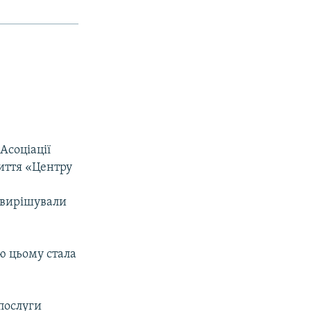
Асоціації
риття «Центру
в вирішували
ю цьому стала
послуги