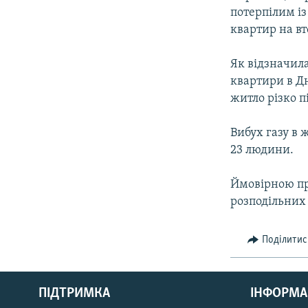
потерпілим із
квартир на в
Як відзначила
квартири в Дн
житло різко п
Вибух газу в 
23 людини.
Ймовірною пр
розподільних 
Поділитис
КРИМ РЕАЛІЇ
РУС
ПІДТРИМКА
ІНФОРМА
УКР