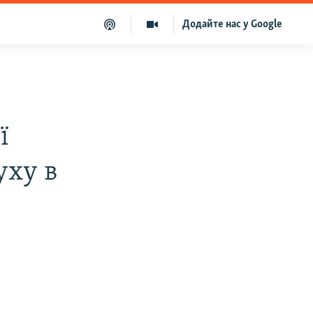
Додайте нас у Google
ї
уху в