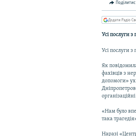
МУЛЬТИМЕДІА
Поділитис
ФОТО
Додати Радіо Св
СПЕЦПРОЄКТИ
ПОДКАСТИ
Усі послуги з
Усі послуги з
Як повідомила
фахівців з не
допомоги» ух
Дніпропетровс
організаційні
«Нам було вп
така трагедія
Наразі «Цент