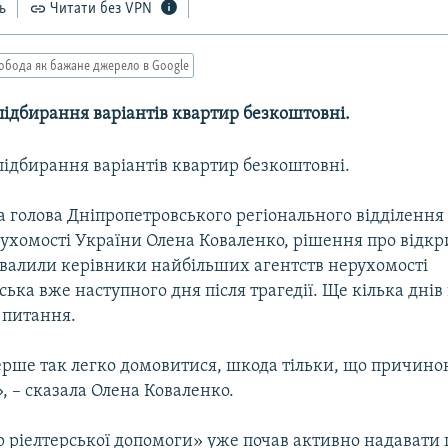
ь
Читати без VPN
обода як бажане джерело в Google
 підбирання варіантів квартир безкоштовні.
 підбирання варіантів квартир безкоштовні.
 голова Дніпропетровського регіонального відділення 
рухомості України Олена Коваленко, рішення про відк
валили керівники найбільших агентств нерухомості
ька вже наступного дня після трагедії. Ще кілька дні
 питання.
ерше так легко домовитися, шкода тільки, що причино
», – сказала Олена Коваленко.
р ріелтерської допомоги» уже почав активно надавати 