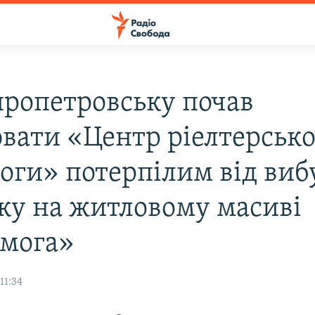
пропетровську почав
вати «Центр ріелтерсько
оги» потерпілим від виб
ку на житловому масиві
мога»
11:34