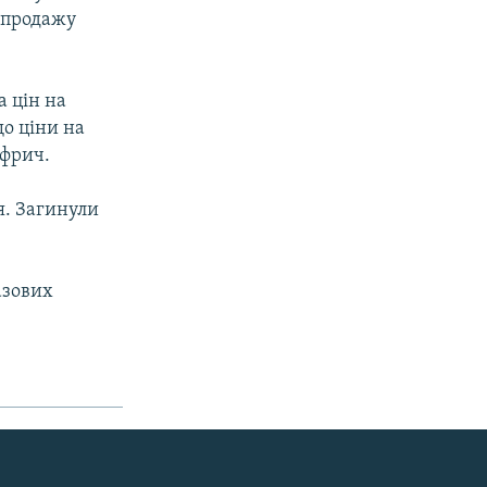
і-продажу
а цін на
що ціни на
уфрич.
я. Загинули
азових