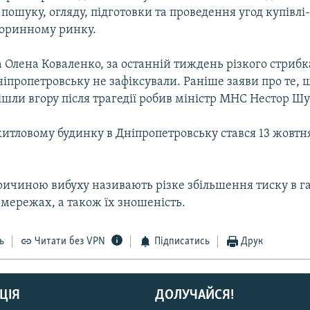
 пошуку, огляду, підготовки та проведення угод купівл
торинному ринку.
 Олена Коваленко, за останній тиждень різкого стрибк
іпропетровську не зафіксували. Раніше заяви про те, 
ішли вгору після трагедії робив міністр МНС Нестор Ш
житловому будинку в Дніпропетровську стався 13 жовтн
ичиною вибуху називають різке збільшення тиску в г
мережах, а також їх зношеність.
ь
Читати без VPN
Підписатись
Друк
ЦІЯ
ДОЛУЧАЙСЯ!