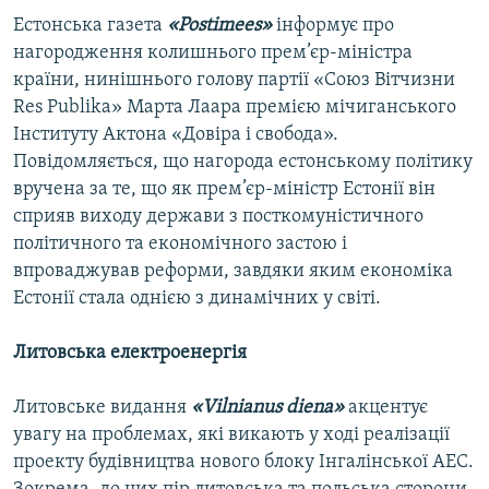
Естонська газета
«Postimees»
інформує про
нагородження колишнього прем’єр-міністра
країни, нинішнього голову партії «Союз Вітчизни
Res Publika» Марта Лаара премією мічиганського
Інституту Актона «Довіра і свобода».
Повідомляється, що нагорода естонському політику
вручена за те, що як прем’єр-міністр Естонії він
сприяв виходу держави з посткомуністичного
політичного та економічного застою і
впроваджував реформи, завдяки яким економіка
Естонії стала однією з динамічних у світі.
Литовська електроенергія
Литовське видання
«Vilnianus diena»
акцентує
увагу на проблемах, які викають у ході реалізації
проекту будівництва нового блоку Інгалінської АЕС.