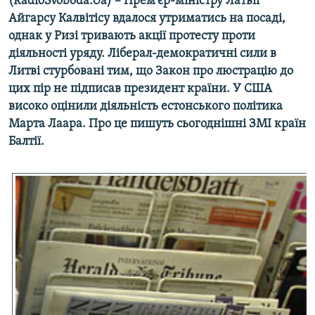
(RadioSvoboda.Ua) – Прем’єр-міністру Латвії
КИТАЙ.ВИКЛИКИ
Айгарсу Калвітісу вдалося утриматись на посаді,
однак у Ризі тривають акції протесту проти
МУЛЬТИМЕДІА
діяльності уряду. Ліберал-демократичні сили в
ФОТО
Литві стурбовані тим, що Закон про люстрацію до
цих пір не підписав президент країни. У США
СПЕЦПРОЄКТИ
високо оцінили діяльність естонського політика
ПОДКАСТИ
Марта Лаара. Про це пишуть сьогоднішні ЗМІ країн
Балтії.
КРИМ РЕАЛІЇ
РУС
УКР
КТАТ
ДОЛУЧАЙСЯ!