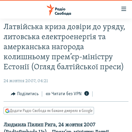
Доступність
посилання
Перейти
Латвійська криза довіри до уряду,
до
РАДІО СВОБОДА – 70 РОКІВ
литовська електроенергія та
основного
ВСЕ ЗА ДОБУ
матеріалу
амерканська нагорода
СТАТТІ
Перейти
колишньому прем’єр-міністру
до
ВІЙНА
ПОЛІТИКА
Естонії (Огляд балтійської преси)
основної
РОСІЙСЬКА «ФІЛЬТРАЦІЯ»
ЕКОНОМІКА
навігації
24 жовтня 2007, 04:21
Перейти
ДОНБАС.РЕАЛІЇ
СУСПІЛЬСТВО
до
Поділитись
Читати без VPN
КРИМ.РЕАЛІЇ
КУЛЬТУРА
пошуку
ТИ ЯК?
СПОРТ
Додати Радіо Свобода як бажане джерело в Google
СХЕМИ
УКРАЇНА
Людмила Пилип Рига, 24 жовтня 2007
ПРИАЗОВ’Я
СВІТ