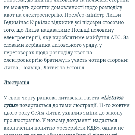
Зокрема, до цих пір литовська та польська сторони
не можуть досягти домовленості щодо розподілу
квот на електроенергію. Прем’єр-міністр Литви
Гедимінас Кіркілас відхилив усі підозри стосовно
того, що Литва надаватиме Польщі половину
електроенергії, яку вироблятиме майбутня АЕС. За
словами керівника литовського уряду, у
переговорах щодо розподілу квот на
електроенергію братимуть участь чотири сторони:
Литва, Польща, Латвія та Естонія.
Люстрація
У свою чергу ранкова литовська газета
«Lietuvos
rytas»
повертається до теми люстрації. 11-го жовтня
цього року Сейм Литви ухвалив зміни до закону
про люстрацію. У новому документі надається
визначення поняттю «резервісти КДБ», однак не