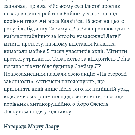
зазначає, що в латвійському суспільстві зростає
незадоволення роботою Кабінету міністрів під
керівництвом Айгарса Калвітіса. 18 жовтня цього
року біля будинку Саейму ЛР в Ризі пройшов один з
наймасштабніших за історію незалежної Латвії
мітинг протесту, на якому відставки Калвітіса
вимагали майже 5 тисяч учасників акції. Мітинги
протесту тривають. Товариство за відкритість Delna
починає пікети біля будинку Саейму ЛР.
Правозахисники назвали свою акцію «На сторожі
законності». Активісти наголошують, що
припинять акції лише після того, як нинішній уряд
відкличе своє рішення щодо звільнення з посади
керівника антикорупційного бюро Олексія
Лоскутова і піде у відставку.
Нагорода Марту Лаару