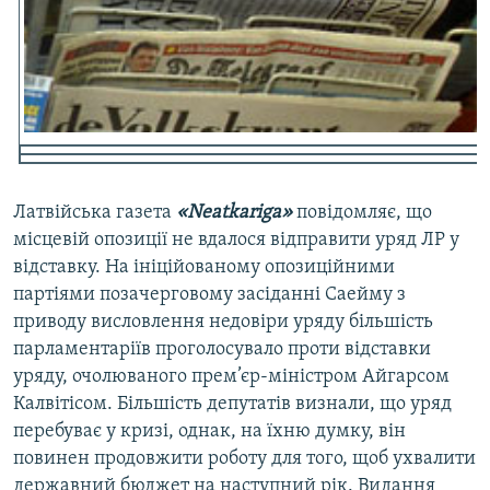
Усі сайти RFE/RL
Латвійська газета
«Neatkariga»
повідомляє, що
місцевій опозиції не вдалося відправити уряд ЛР у
відставку. На ініційованому опозиційними
партіями позачерговому засіданні Саейму з
приводу висловлення недовіри уряду більшість
парламентаріїв проголосувало проти відставки
уряду, очолюваного прем’єр-міністром Айгарсом
Калвітісом. Більшість депутатів визнали, що уряд
перебуває у кризі, однак, на їхню думку, він
повинен продовжити роботу для того, щоб ухвалити
державний бюджет на наступний рік. Видання