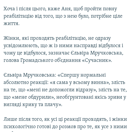
Хоча і після цього, каже Аня, щоб пройти повну
реабілітацію від того, що з нею було, потрібне ціле
життя.
Жінки, які проходять реабілітацію, не одразу
усвідомлюють, що ж із ними насправді відбулося і
чому це відбулося, зазначає Єльвіра Мручковська,
голова Громадського об’єднання «Сучасник».
Єльвіра Мручковська: «Спершу нормальні
абсолютно реакції: «я сама у всьому винна», злість
на те, що «мені не допомогли відразу», злість на те,
що «мене обдурили», необґрунтовані якісь зриви у
вигляді крику та плачу».
Лише після того, як усі ці реакції проходять, і жінки
психологічно готові до розмов про те, як усе з ними