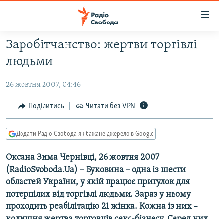
Доступність
посилання
Перейти
Заробітчанство: жертви торгівлі
до
РАДІО СВОБОДА – 70 РОКІВ
людьми
основного
ВСЕ ЗА ДОБУ
матеріалу
26 жовтня 2007, 04:46
СТАТТІ
Перейти
до
ВІЙНА
ПОЛІТИКА
Поділитись
Читати без VPN
основної
РОСІЙСЬКА «ФІЛЬТРАЦІЯ»
ЕКОНОМІКА
навігації
Додати Радіо Свобода як бажане джерело в Google
Перейти
ДОНБАС.РЕАЛІЇ
СУСПІЛЬСТВО
до
Оксана Зима Чернівці, 26 жовтня 2007
КРИМ.РЕАЛІЇ
КУЛЬТУРА
пошуку
(RadioSvoboda.Ua) – Буковина – одна із шести
ТИ ЯК?
СПОРТ
областей України, у якій працює притулок для
СХЕМИ
УКРАЇНА
потерпілих від торгівлі людьми. Зараз у ньому
проходить реабілітацію 21 жінка. Кожна із них –
ПРИАЗОВ’Я
СВІТ
колишня жертва торговців секс-бізнесу. Серед них