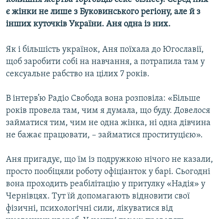
КИТАЙ.ВИКЛИКИ
є жінки не лише з Буковинського регіону, але й з
інших куточків України. Аня одна із них.
МУЛЬТИМЕДІА
ФОТО
Як і більшість українок, Аня поїхала до Югославії,
щоб заробити собі на навчання, а потрапила там у
СПЕЦПРОЄКТИ
сексуальне рабство на цілих 7 років.
ПОДКАСТИ
В інтерв’ю Радіо Свобода вона розповіла: «Більше
КРИМ РЕАЛІЇ
років провела там, чим я думала, що буду. Довелося
РУС
займатися тим, чим не одна жінка, ні одна дівчина
не бажає працювати, – займатися проституцією».
УКР
КТАТ
Аня пригадує, що їм із подружкою нічого не казали,
просто пообіцяли роботу офіціанток у барі. Сьогодні
ДОЛУЧАЙСЯ!
вона проходить реабілітацію у притулку «Надія» у
Чернівцях. Тут їй допомагають відновити свої
фізичні, психологічні сили, лікуватися від