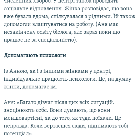
численних хвороб. У центрі також проводять
соціальне відновлення. Жінка розповідає, що вона
вже бувала вдома, спілкувалася з рідними. Їй також
Усі сайти RFE/RL
допомогли влаштуватися на роботу. (Аня має
незакінчену освіту біолога, але зараз поки що
працює не за спеціальністю).
Допомагають психологи
Із Анною, як і з іншими жінками у центрі,
індивідуально працюють психологи. Це, на думку
жінки, допомагає їм.
Аня: «Багато дівчат після цих всіх ситуацій.
знецінюють себе. Вони думають, що вони
меншовартісні, як до того, як туди поїхали. Це
неправда. Коли вертаєшся сюди, піднімають тобі
потенціал».