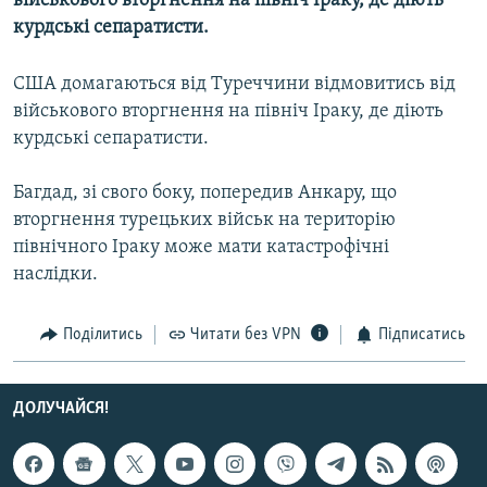
військового вторгнення на північ Іраку, де діють
МУЛЬТИМЕДІА
курдські сепаратисти.
ФОТО
США домагаються від Туреччини відмовитись від
СПЕЦПРОЄКТИ
військового вторгнення на північ Іраку, де діють
ПОДКАСТИ
курдські сепаратисти.
Багдад, зі свого боку, попередив Анкару, що
КРИМ РЕАЛІЇ
вторгнення турецьких військ на територію
РУС
північного Іраку може мати катастрофічні
УКР
наслідки.
КТАТ
Поділитись
Читати без VPN
Підписатись
ДОЛУЧАЙСЯ!
ДОЛУЧАЙСЯ!