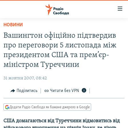
Доступність
посилання
Перейти
НОВИНИ
до
РАДІО СВОБОДА – 70 РОКІВ
Вашингтон офіційно підтвердив
основного
ВСЕ ЗА ДОБУ
матеріалу
про переговори 5 листопада між
СТАТТІ
Перейти
президентом США та прем’єр-
до
ВІЙНА
ПОЛІТИКА
міністром Туреччини
основної
РОСІЙСЬКА «ФІЛЬТРАЦІЯ»
ЕКОНОМІКА
навігації
31 жовтня 2007, 08:42
Перейти
ДОНБАС.РЕАЛІЇ
СУСПІЛЬСТВО
до
Поділитись
Читати без VPN
КРИМ.РЕАЛІЇ
КУЛЬТУРА
пошуку
ТИ ЯК?
СПОРТ
Додати Радіо Свобода як бажане джерело в Google
СХЕМИ
УКРАЇНА
США домагаються від Туреччини відмовитись від
КИТАЙ.ВИКЛИКИ
СВІТ