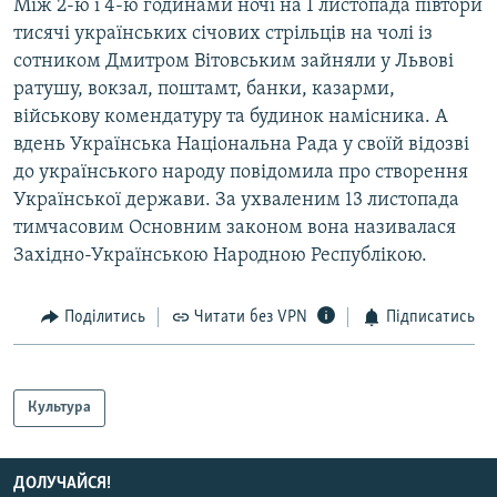
Між 2-ю і 4-ю годинами ночі на 1 листопада півтори
тисячі українських січових стрільців на чолі із
сотником Дмитром Вітовським зайняли у Львові
ратушу, вокзал, поштамт, банки, казарми,
військову комендатуру та будинок намісника. А
вдень Українська Національна Рада у своїй відозві
до українського народу повідомила про створення
Української держави. За ухваленим 13 листопада
тимчасовим Основним законом вона називалася
Західно-Українською Народною Республікою.
Поділитись
Читати без VPN
Підписатись
Культура
ДОЛУЧАЙСЯ!