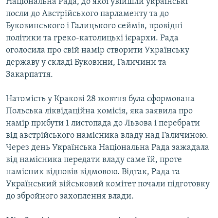
Національна Рада, до якої увійшли українські
Усі сайти RFE/RL
посли до Австрійського парламенту та до
Буковинського і Галицького сеймів, провідні
політики та греко-католицькі ієрархи. Рада
оголосила про свій намір створити Українську
державу у складі Буковини, Галичини та
Закарпаття.
Натомість у Кракові 28 жовтня була сформована
Польська ліквідаційна комісія, яка заявила про
намір прибути 1 листопада до Львова і перебрати
від австрійського намісника владу над Галичиною.
Через день Українська Національна Рада зажадала
від намісника передати владу саме їй, проте
намісник відповів відмовою. Відтак, Рада та
Український військовий комітет почали підготовку
до збройного захоплення влади.