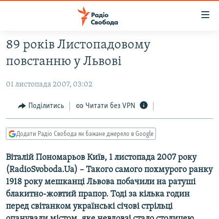
Доступність
посилання
Перейти
89 років Листопадовому
до
РАДІО СВОБОДА – 70 РОКІВ
повстанню у Львові
основного
ВСЕ ЗА ДОБУ
матеріалу
01 листопада 2007, 03:02
СТАТТІ
Перейти
до
ВІЙНА
ПОЛІТИКА
Поділитись
Читати без VPN
основної
РОСІЙСЬКА «ФІЛЬТРАЦІЯ»
ЕКОНОМІКА
навігації
Додати Радіо Свобода як бажане джерело в Google
Перейти
ДОНБАС.РЕАЛІЇ
СУСПІЛЬСТВО
до
Віталій Пономарьов Київ, 1 листопада 2007 року
КРИМ.РЕАЛІЇ
КУЛЬТУРА
пошуку
(RadioSvoboda.Ua) – Такого самого похмурого ранку
ТИ ЯК?
СПОРТ
1918 року мешканці Львова побачили на ратуші
СХЕМИ
УКРАЇНА
блакитно-жовтий прапор. Тоді за кілька годин
перед світанком українські січові стрільці
КИТАЙ.ВИКЛИКИ
СВІТ
опанували містом, яке невдовзі стало столицею