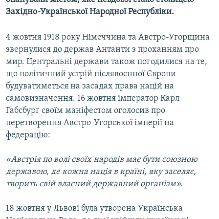
МУЛЬТИМЕДІА
Західно-Української Народної Республіки.
ФОТО
4 жовтня 1918 року Німеччина та Австро-Угорщина
СПЕЦПРОЄКТИ
звернулися до держав Антанти з проханням про
мир. Центральні держави також погодилися на те,
ПОДКАСТИ
що політичний устрій післявоєнної Європи
будуватиметься на засадах права націй на
КРИМ РЕАЛІЇ
самовизначення. 16 жовтня імператор Карл
РУС
Ґабсбурґ своїм маніфестом оголосив про
УКР
перетворення Австро-Угорської імперії на
федерацію:
КТАТ
«Австрія по волі своїх народів має бути союзною
ДОЛУЧАЙСЯ!
державою, де кожна нація в країні, яку заселяє,
творить свій власний державний організм».
18 жовтня у Львові була утворена Українська