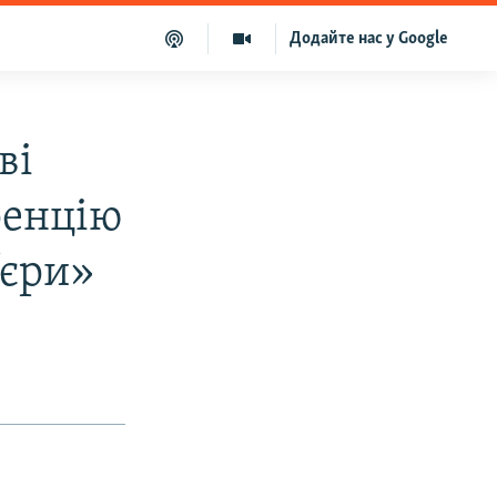
Додайте нас у Google
ві
ренцію
’єри»