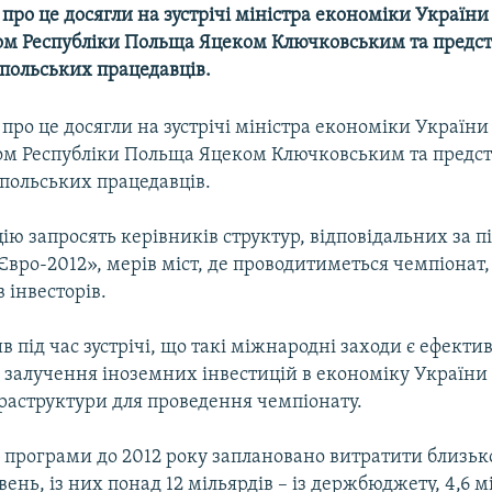
про це досягли на зустрічі міністра економіки України
лом Республіки Польща Яцеком Ключковським та пред
 польських працедавців.
про це досягли на зустрічі міністра економіки України
лом Республіки Польща Яцеком Ключковським та пред
 польських працедавців.
ю запросять керівників структур, відповідальних за пі
вро-2012», мерів міст, де проводитиметься чемпіонат,
 інвесторів.
в під час зустрічі, що такі міжнародні заходи є ефект
залучення іноземних інвестицій в економіку України 
фраструктури для проведення чемпіонату.
ї програми до 2012 року заплановано витратити близьк
вень, із них понад 12 мільярдів – із держбюджету, 4,6 м