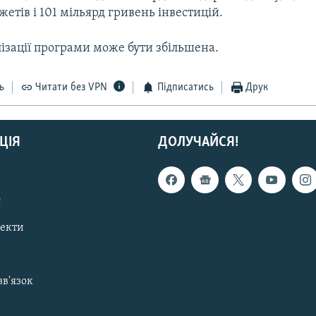
етів і 101 мільярд гривень інвестицій.
ізації програми може бути збільшена.
ь
Читати без VPN
Підписатись
Друк
ЦІЯ
ДОЛУЧАЙСЯ!
с
пекти
зв'язок