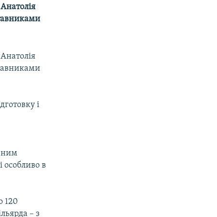
 Анатолія
ставниками
 Анатолія
ставниками
дготовку і
ивним
і особливо в
о 120
ільярда – з