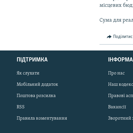
місцевих бюдж
Сума для реал
Поділитис
КРИМ РЕАЛІЇ
РУС
ПІДТРИМКА
ІНФОРМА
УКР
КТАТ
Як слухати
Про нас
Мобільний додаток
Наш кодек
ДОЛУЧАЙСЯ!
Поштова розсилка
Правові ас
RSS
Вакансії
Правила коментування
Зворотний 
Усі сайти RFE/RL