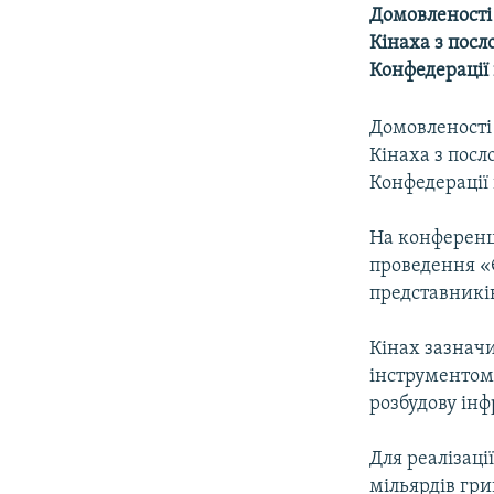
МУЛЬТИМЕДІА
Домовленості 
ФОТО
Кінаха з пос
Конфедерації
СПЕЦПРОЄКТИ
ПОДКАСТИ
Домовленості 
Кінаха з пос
Конфедерації
На конференці
проведення «Є
представників
Кінах зазначи
інструментом 
розбудову ін
Для реалізаці
мільярдів гри