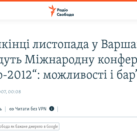
кінці листопада у Варша
дуть Міжнародну конфе
-2012“: можливості і бар
007, 00:08
ь
Читати без VPN
обода як бажане джерело в Google