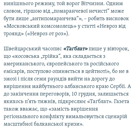
нинішнього режиму, той ворог Вітчизни. Одним
словом, гіршою від „помаранчевої нечисті“ може
бути лише „антипомаранчева“», – робить висновок
«Московський комсомолець» у статті «Невроз від
троянд» («Невроз от роз»).
Швейцарський часопис
«Таґблат»
пише у вівторок,
що «косовська „трійка“, яка складається з
американського, європейського та російського
емісарів, поступово опиняється в цейтноті», бо не в
змозі і після семи раундів вийти на дорогу до
вирішення майбутнього албанського краю Сербії. А
до закінчення переговорів, 10 грудня, залишається
якихось п’ять тижнів, підкреслює «Таґблат». Газета
також вважає, що «замість вирішення
регіонального конфлікту вимальовується сценарій
масштабної балканської кризи».