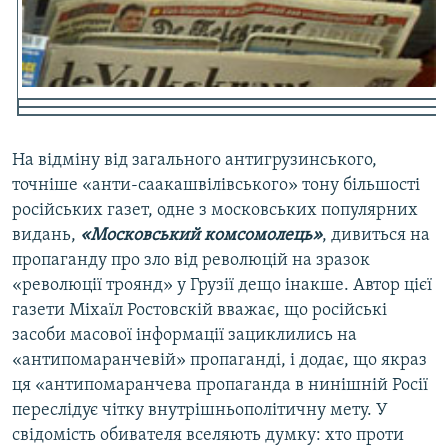
Усі сайти RFE/RL
На відміну від загального антигрузинського,
точніше «анти-саакашвілівського» тону більшості
російських газет, одне з московських популярних
видань,
«Московський комсомолець»
, дивиться на
пропаганду про зло від революцій на зразок
«революції троянд» у Грузії дещо інакше. Автор цієї
газети Міхаїл Ростовскій вважає, що російські
засоби масової інформації зациклились на
«антипомаранчевій» пропаганді, і додає, що якраз
ця «антипомаранчева пропаганда в нинішній Росії
переслідує чітку внутрішньополітичну мету. У
свідомість обивателя вселяють думку: хто проти