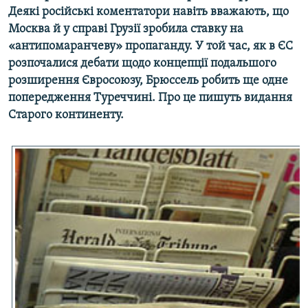
Деякі російські коментатори навіть вважають, що
МУЛЬТИМЕДІА
Москва й у справі Грузії зробила ставку на
ФОТО
«антипомаранчеву» пропаганду. У той час, як в ЄС
СПЕЦПРОЄКТИ
розпочалися дебати щодо концепції подальшого
розширення Євросоюзу, Брюссель робить ще одне
ПОДКАСТИ
попередження Туреччині. Про це пишуть видання
Старого континенту.
КРИМ РЕАЛІЇ
РУС
УКР
КТАТ
ДОЛУЧАЙСЯ!