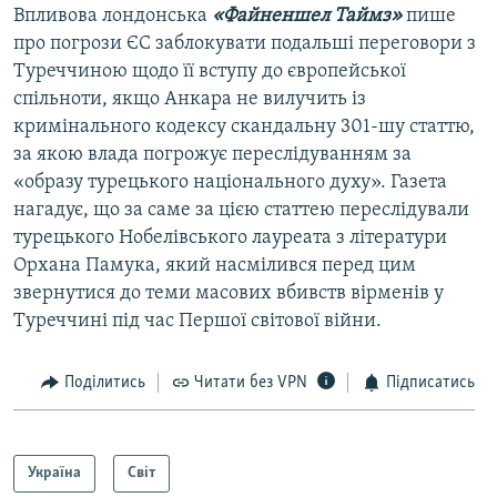
Впливова лондонська
«Файненшел Таймз»
пише
про погрози ЄС заблокувати подальші переговори з
Туреччиною щодо її вступу до європейської
спільноти, якщо Анкара не вилучить із
кримінального кодексу скандальну 301-шу статтю,
за якою влада погрожує переслідуванням за
«образу турецького національного духу». Газета
нагадує, що за саме за цією статтею переслідували
турецького Нобелівського лауреата з літератури
Орхана Памука, який насмілився перед цим
звернутися до теми масових вбивств вірменів у
Туреччині під час Першої світової війни.
Поділитись
Читати без VPN
Підписатись
Україна
Світ