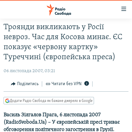
Доступність
посилання
Перейти
Троянди викликають у Росії
до
РАДІО СВОБОДА – 70 РОКІВ
невроз. Час для Косова минає. ЄС
основного
ВСЕ ЗА ДОБУ
матеріалу
показує «червону картку»
СТАТТІ
Перейти
Туреччині (європейська преса)
до
ВІЙНА
ПОЛІТИКА
основної
06 листопада 2007, 03:21
РОСІЙСЬКА «ФІЛЬТРАЦІЯ»
ЕКОНОМІКА
навігації
Перейти
Поділитись
Читати без VPN
ДОНБАС.РЕАЛІЇ
СУСПІЛЬСТВО
до
КРИМ.РЕАЛІЇ
КУЛЬТУРА
пошуку
Додати Радіо Свобода як бажане джерело в Google
ТИ ЯК?
СПОРТ
Василь Зілгалов Прага, 6 листопада 2007
СХЕМИ
УКРАЇНА
(RadioSvoboda.Ua) – У європейській пресі триває
КИТАЙ.ВИКЛИКИ
СВІТ
обговорення політичного загострення в Грузії.