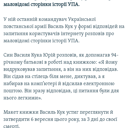
маловідомі сторінки історії УПА.
МУЛЬТИМЕДІА
ФОТО
У ній останній командувач Української
СПЕЦПРОЄКТИ
повстанської армії Василь Кук у формі відповідей на
запитання користувачів інтернету розповів про
ПОДКАСТИ
маловідомі сторінки історії УПА.
КРИМ РЕАЛІЇ
Син Василя Кука Юрій розповів, як допомагав 94-
РУС
річному батькові в роботі над книжкою: «Я йому
УКР
видруковував запитання, а він на них відповідав.
Він сідав на стілець біля мене, диктував, а я
КТАТ
набирав на комп’ютері й відсилав електронною
поштою. Він зразу відповідав, ці питання були для
ДОЛУЧАЙСЯ!
нього легкими».
Макет книжки Василь Кук устиг переглянути й
затвердити 6 вересня цього року, за 3 дні до своєї
смерті.