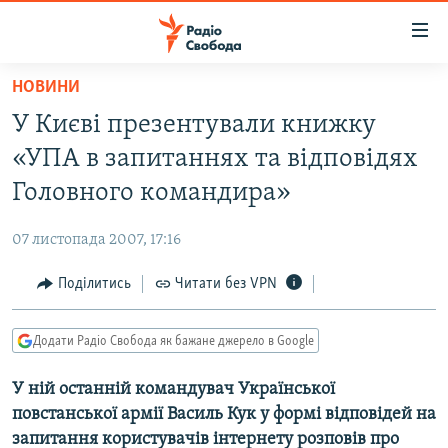
Доступність
посилання
Перейти
НОВИНИ
до
РАДІО СВОБОДА – 70 РОКІВ
У Києві презентували книжку
основного
ВСЕ ЗА ДОБУ
матеріалу
«УПА в запитаннях та відповідях
СТАТТІ
Перейти
Головного командира»
до
ВІЙНА
ПОЛІТИКА
основної
07 листопада 2007, 17:16
РОСІЙСЬКА «ФІЛЬТРАЦІЯ»
ЕКОНОМІКА
навігації
Перейти
Поділитись
Читати без VPN
ДОНБАС.РЕАЛІЇ
СУСПІЛЬСТВО
до
КРИМ.РЕАЛІЇ
КУЛЬТУРА
пошуку
Додати Радіо Свобода як бажане джерело в Google
ТИ ЯК?
СПОРТ
У ній останній командувач Української
СХЕМИ
УКРАЇНА
повстанської армії Василь Кук у формі відповідей на
КИТАЙ.ВИКЛИКИ
СВІТ
запитання користувачів інтернету розповів про