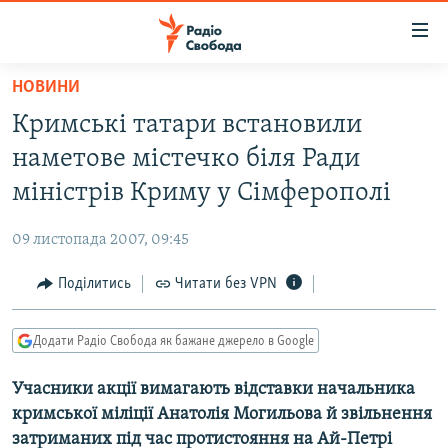
Доступність
посилання
Перейти
НОВИНИ
до
РАДІО СВОБОДА – 70 РОКІВ
Кримські татари встановили
основного
ВСЕ ЗА ДОБУ
матеріалу
наметове містечко біля Ради
СТАТТІ
Перейти
міністрів Криму у Сімферополі
до
ВІЙНА
ПОЛІТИКА
основної
09 листопада 2007, 09:45
РОСІЙСЬКА «ФІЛЬТРАЦІЯ»
ЕКОНОМІКА
навігації
Перейти
Поділитись
Читати без VPN
ДОНБАС.РЕАЛІЇ
СУСПІЛЬСТВО
до
КРИМ.РЕАЛІЇ
КУЛЬТУРА
пошуку
Додати Радіо Свобода як бажане джерело в Google
ТИ ЯК?
СПОРТ
Учасники акції вимагають відставки начальника
СХЕМИ
УКРАЇНА
кримської міліції Анатолія Могильова й звільнення
КИТАЙ.ВИКЛИКИ
СВІТ
затриманих під час протистояння на Ай-Петрі