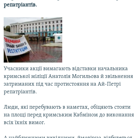
репатріантів.
МУЛЬТИМЕДІА
ФОТО
СПЕЦПРОЄКТИ
ПОДКАСТИ
КРИМ РЕАЛІЇ
РУС
Учасники акції вимагають відставки начальника
УКР
кримської міліції Анатолія Могильова й звільнення
затриманих під час протистояння на Ай-Петрі
КТАТ
репатріантів.
ДОЛУЧАЙСЯ!
Люди, які перебувають в наметах, обіцяють стояти
на площі перед кримським Кабміном до виконання
всіх їхніх вимог.