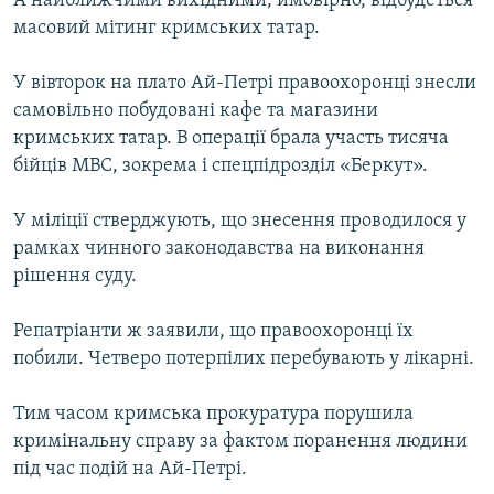
А найближчими вихідними, ймовірно, відбудеться
Усі сайти RFE/RL
масовий мітинг кримських татар.
У вівторок на плато Ай-Петрі правоохоронці знесли
самовільно побудовані кафе та магазини
кримських татар. В операції брала участь тисяча
бійців МВС, зокрема і спецпідрозділ «Беркут».
У міліції стверджують, що знесення проводилося у
рамках чинного законодавства на виконання
рішення суду.
Репатріанти ж заявили, що правоохоронці їх
побили. Четверо потерпілих перебувають у лікарні.
Тим часом кримська прокуратура порушила
кримінальну справу за фактом поранення людини
під час подій на Ай-Петрі.