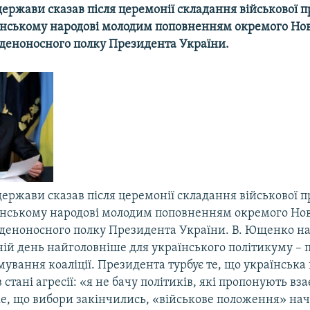
держави сказав після церемонії складання військової 
аїнському народові молодим поповненням окремого Но
рденоносного полку Президента України.
держави сказав після церемонії складання військової 
аїнському народові молодим поповненням окремого Но
рденоносного полку Президента України. В. Ющенко на
ній день найголовніше для українського політикуму – 
рмування коаліції. Президента турбує те, що українська
 стані агресії: «я не бачу політиків, які пропонують вз
е, що вибори закінчились, «військове положення» нач