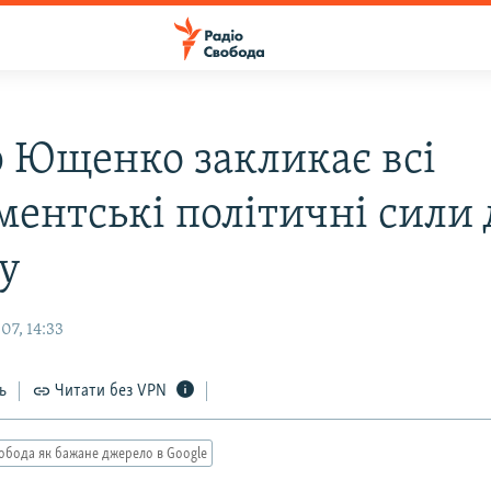
р Ющенко закликає всі
ментські політичні сили 
гу
07, 14:33
ь
Читати без VPN
обода як бажане джерело в Google