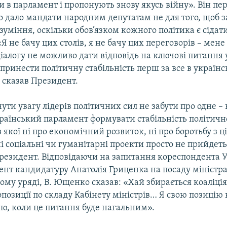
 в парламент і пропонують знову якусь війну». Він пе
во дало мандати народним депутатам не для того, щоб 
зуміння, оскільки обов’язком кожного політика є сідати
«Я не бачу цих столів, я не бачу цих переговорів – мене
діалогу не можливо дати відповідь на ключові питання 
 принести політичну стабільність перш за все в україн
 сказав Президент.
нути увагу лідерів політичних сил не забути про одне –
раїнський парламент формувати стабільність політичн
з якої ні про економічний розвиток, ні про боротьбу з ц
і соціальні чи гуманітарні проекти просто не прийдеть
Президент. Відповідаючи на запитання кореспондента 
ент кандидатуру Анатолія Гриценка на посаду міністр
ому уряді, В. Ющенко сказав: «Хай збирається коаліція
озиції по складу Кабінету міністрів… Я свою позицію
ю, коли це питання буде нагальним».