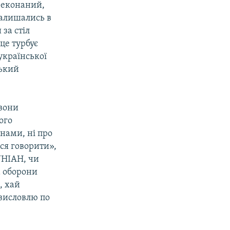
реконаний,
залишались в
 за стіл
 це турбує
української
ський
 вони
ого
інами, ні про
ся говорити»,
УНІАН, чи
а оборони
, хай
 висловлю по