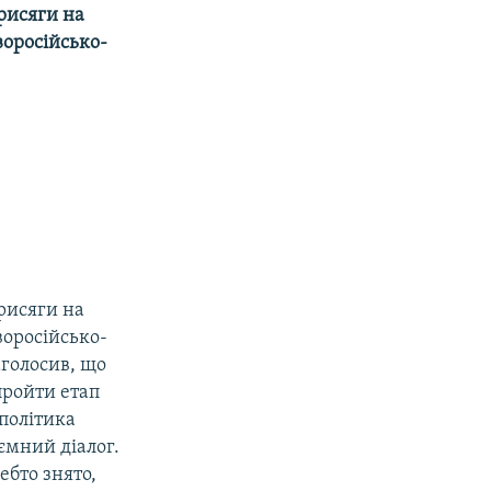
присяги на
воросійсько-
присяги на
воросійсько-
голосив, що
пройти етап
 політика
аємний діалог.
ебто знято,