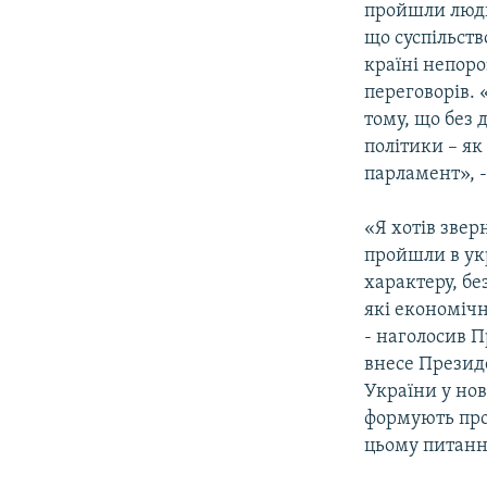
пройшли люди
що суспільст
країні непоро
переговорів. 
тому, що без 
політики – як
парламент», -
«Я хотів звер
пройшли в ук
характеру, бе
які економічн
- наголосив 
внесе Презид
України у нов
формують проп
цьому питанн