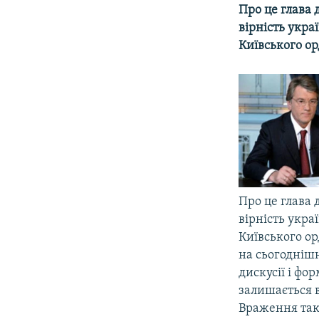
МУЛЬТИМЕДІА
Про це глава 
ФОТО
вірність укр
Київського о
СПЕЦПРОЄКТИ
ПОДКАСТИ
Про це глава 
вірність укр
Київського о
на сьогодніш
дискусії і фо
залишається в
Враження так