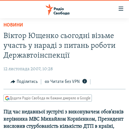
Доступність
посилання
Перейти
НОВИНИ
до
РАДІО СВОБОДА – 70 РОКІВ
Віктор Ющенко сьогодні візьме
основного
ВСЕ ЗА ДОБУ
матеріалу
участь у нараді з питань роботи
СТАТТІ
Перейти
Державтоінспекції
до
ВІЙНА
ПОЛІТИКА
основної
12 листопада 2007, 10:28
РОСІЙСЬКА «ФІЛЬТРАЦІЯ»
ЕКОНОМІКА
навігації
Перейти
Поділитись
Читати без VPN
ДОНБАС.РЕАЛІЇ
СУСПІЛЬСТВО
до
КРИМ.РЕАЛІЇ
КУЛЬТУРА
пошуку
Додати Радіо Свобода як бажане джерело в Google
ТИ ЯК?
СПОРТ
Під час недавньої зустрічі з виконувачем обов’язків
СХЕМИ
УКРАЇНА
керівника МВС Михайлом Корнієнком, Президент
КИТАЙ.ВИКЛИКИ
СВІТ
висловив стурбованість кількістю ДТП в країні,