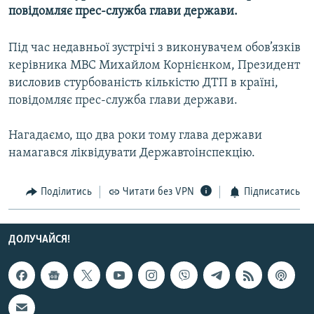
повідомляє прес-служба глави держави.
МУЛЬТИМЕДІА
ФОТО
Під час недавньої зустрічі з виконувачем обов’язків
СПЕЦПРОЄКТИ
керівника МВС Михайлом Корнієнком, Президент
висловив стурбованість кількістю ДТП в країні,
ПОДКАСТИ
повідомляє прес-служба глави держави.
КРИМ РЕАЛІЇ
Нагадаємо, що два роки тому глава держави
РУС
намагався ліквідувати Державтоінспекцію.
УКР
Поділитись
Читати без VPN
Підписатись
КТАТ
ДОЛУЧАЙСЯ!
ДОЛУЧАЙСЯ!