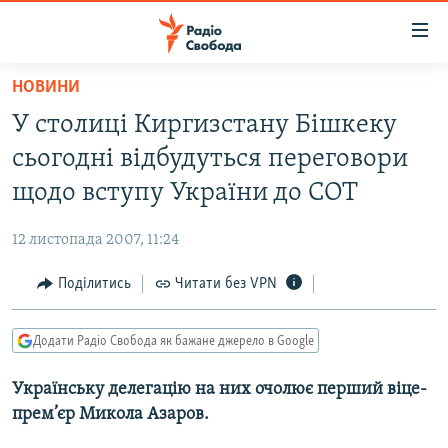
Доступність
посилання
Перейти
НОВИНИ
до
РАДІО СВОБОДА – 70 РОКІВ
У столиці Киргизстану Бішкеку
основного
ВСЕ ЗА ДОБУ
матеріалу
сьогодні відбудуться переговори
СТАТТІ
Перейти
щодо вступу України до СОТ
до
ВІЙНА
ПОЛІТИКА
основної
12 листопада 2007, 11:24
РОСІЙСЬКА «ФІЛЬТРАЦІЯ»
ЕКОНОМІКА
навігації
Перейти
Поділитись
Читати без VPN
ДОНБАС.РЕАЛІЇ
СУСПІЛЬСТВО
до
КРИМ.РЕАЛІЇ
КУЛЬТУРА
пошуку
Додати Радіо Свобода як бажане джерело в Google
ТИ ЯК?
СПОРТ
Українську делегацію на них очолює перший віце-
СХЕМИ
УКРАЇНА
прем’єр Микола Азаров.
КИТАЙ.ВИКЛИКИ
СВІТ