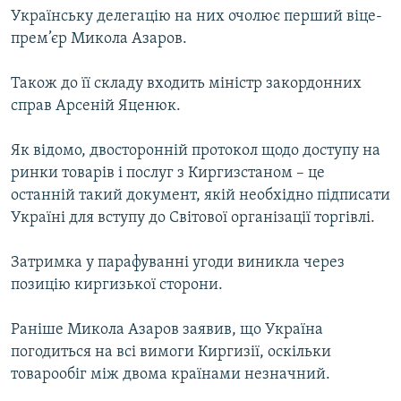
Українську делегацію на них очолює перший віце-
МУЛЬТИМЕДІА
прем’єр Микола Азаров.
ФОТО
СПЕЦПРОЄКТИ
Також до її складу входить міністр закордонних
справ Арсеній Яценюк.
ПОДКАСТИ
Як відомо, двосторонній протокол щодо доступу на
КРИМ РЕАЛІЇ
ринки товарів і послуг з Киргизстаном – це
РУС
останній такий документ, якій необхідно підписати
УКР
Україні для вступу до Світової організації торгівлі.
КТАТ
Затримка у парафуванні угоди виникла через
позицію киргизької сторони.
ДОЛУЧАЙСЯ!
Раніше Микола Азаров заявив, що Україна
погодиться на всі вимоги Киргизії, оскільки
товарообіг між двома країнами незначний.