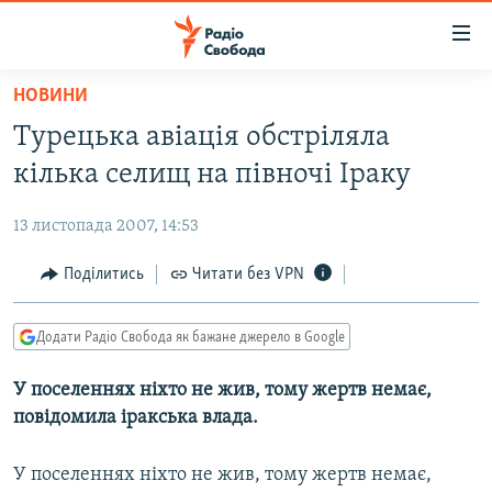
Доступність
посилання
Перейти
НОВИНИ
до
РАДІО СВОБОДА – 70 РОКІВ
Турецька авіація обстріляла
основного
ВСЕ ЗА ДОБУ
матеріалу
кілька селищ на півночі Іраку
СТАТТІ
Перейти
до
13 листопада 2007, 14:53
ВІЙНА
ПОЛІТИКА
основної
РОСІЙСЬКА «ФІЛЬТРАЦІЯ»
Поділитись
Читати без VPN
ЕКОНОМІКА
навігації
Перейти
ДОНБАС.РЕАЛІЇ
СУСПІЛЬСТВО
до
Додати Радіо Свобода як бажане джерело в Google
КРИМ.РЕАЛІЇ
КУЛЬТУРА
пошуку
У поселеннях ніхто не жив, тому жертв немає,
ТИ ЯК?
СПОРТ
повідомила іракська влада.
СХЕМИ
УКРАЇНА
КИТАЙ.ВИКЛИКИ
У поселеннях ніхто не жив, тому жертв немає,
СВІТ