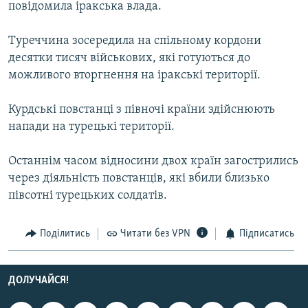
повідомила іракська влада.
МУЛЬТИМЕДІА
ФОТО
Туреччина зосередила на спільному кордони
десятки тисяч військових, які готуються до
СПЕЦПРОЄКТИ
можливого вторгнення на іракські території.
ПОДКАСТИ
Курдські повстанці з півночі країни здійснюють
КРИМ РЕАЛІЇ
напади на турецькі території.
РУС
Останнім часом відносини двох країн загострились
УКР
через діяльність повстанців, які вбили близько
КТАТ
півсотні турецьких солдатів.
ДОЛУЧАЙСЯ!
Поділитись
Читати без VPN
Підписатись
ДОЛУЧАЙСЯ!