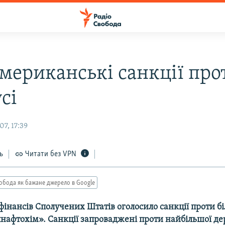
американські санкції про
сі
7, 17:39
ь
Читати без VPN
обода як бажане джерело в Google
фінансів Сполучених Штатів оголосило санкції проти бі
лнафтохім». Cанкції запроваджені проти найбільшої д