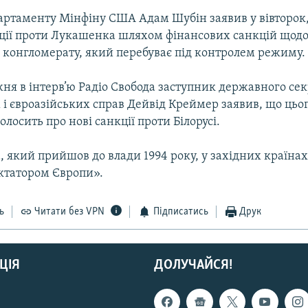
артаменту Мінфіну США Адам Шубін заявив у вівторок
ції проти Лукашенка шляхом фінансових санкцій щод
 конгломерату, який перебуває під контролем режиму.
ня в інтерв’ю Радіо Свобода заступник державного се
 і євроазійських справ Дейвід Креймер заявив, що цьо
лосить про нові санкції проти Білорусі.
, який прийшов до влади 1994 року, у західних країна
ктатором Європи».
ь
Читати без VPN
Підписатись
Друк
ЦІЯ
ДОЛУЧАЙСЯ!