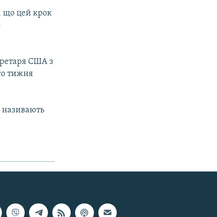
, що цей крок
о
кретаря США з
го тижня
х називають