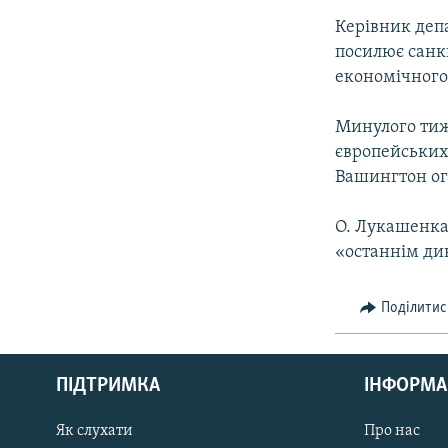
Керівник деп
посилює санк
економічного
Минулого тиж
європейських
Вашингтон ого
О. Лукашенка
«останнім ди
Поділитис
КРИМ РЕАЛІЇ
РУС
ПІДТРИМКА
ІНФОРМА
УКР
КТАТ
Як слухати
Про нас