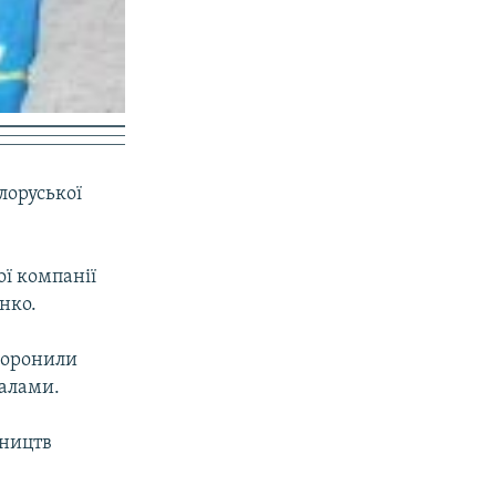
лоруської
ої компанії
нко.
боронили
іалами.
вництв