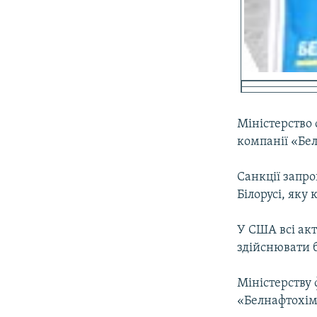
Міністерство 
компанії «Бе
Cанкції запро
Білорусі, як
У США всі ак
здійснювати б
Міністерству
«Белнафтохіму»