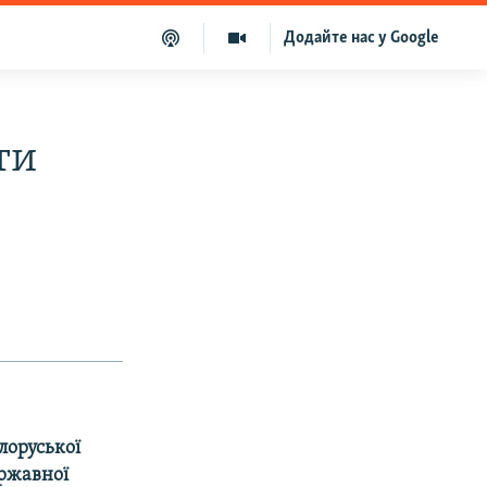
Додайте нас у Google
ти
лоруської
ержавної