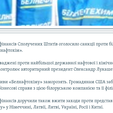
фінансів Сполучених Штатів оголосило санкції проти бі
лнафтохім».
ваджені проти найбільшої державної нафтової і хімічн
у контролює авторитарний президент Олександр Лукаше
тиви «Белнафтохіму» заморозять. Громадянам США за
ізнесові справи з цією білоруською компанією та її філ
 фінансів доручили також вжити заходи проти предста
 у Німеччині, Латвії, Литві, Україні, Росії і Китаї.