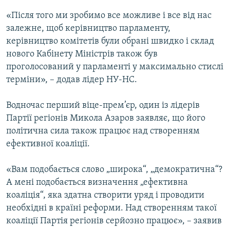
Усі сайти RFE/RL
«Після того ми зробимо все можливе і все від нас
залежне, щоб керівництво парламенту,
керівництво комітетів були обрані швидко і склад
нового Кабінету Міністрів також був
проголосований у парламенті у максимально стислі
терміни», – додав лідер НУ-НС.
Водночас перший віце-прем’єр, один із лідерів
Партії регіонів Микола Азаров заявляє, що його
політична сила також працює над створенням
ефективної коаліції.
«Вам подобається слово „широка“, „демократична“?
А мені подобається визначення „ефективна
коаліція“, яка здатна створити уряд і проводити
необхідні в країні реформи. Над створенням такої
коаліції Партія регіонів серйозно працює», – заявив