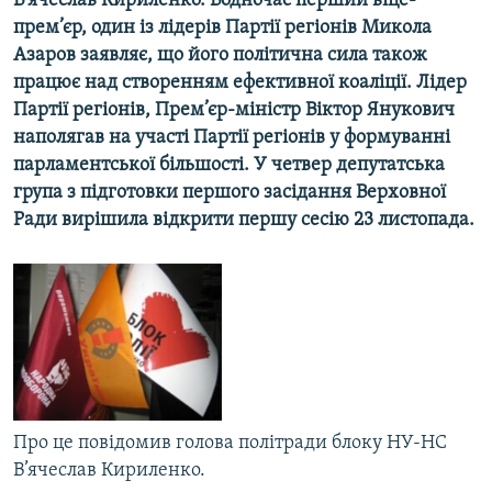
В’ячеслав Кириленко. Водночас перший віце-
МУЛЬТИМЕДІА
прем’єр, один із лідерів Партії регіонів Микола
Азаров заявляє, що його політична сила також
ФОТО
працює над створенням ефективної коаліції. Лідер
СПЕЦПРОЄКТИ
Партії регіонів, Прем’єр-міністр Віктор Янукович
наполягав на участі Партії регіонів у формуванні
ПОДКАСТИ
парламентської більшості. У четвер депутатська
група з підготовки першого засідання Верховної
КРИМ РЕАЛІЇ
Ради вирішила відкрити першу сесію 23 листопада.
РУС
УКР
КТАТ
ДОЛУЧАЙСЯ!
Про це повідомив голова політради блоку НУ-НС
В’ячеслав Кириленко.