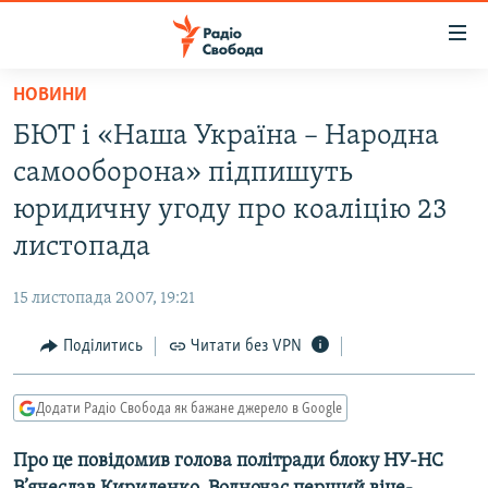
Доступність
посилання
Перейти
НОВИНИ
до
РАДІО СВОБОДА – 70 РОКІВ
БЮТ і «Наша Україна – Народна
основного
ВСЕ ЗА ДОБУ
матеріалу
самооборона» підпишуть
СТАТТІ
Перейти
юридичну угоду про коаліцію 23
до
ВІЙНА
ПОЛІТИКА
листопада
основної
РОСІЙСЬКА «ФІЛЬТРАЦІЯ»
ЕКОНОМІКА
навігації
15 листопада 2007, 19:21
Перейти
ДОНБАС.РЕАЛІЇ
СУСПІЛЬСТВО
до
Поділитись
Читати без VPN
КРИМ.РЕАЛІЇ
КУЛЬТУРА
пошуку
ТИ ЯК?
СПОРТ
Додати Радіо Свобода як бажане джерело в Google
СХЕМИ
УКРАЇНА
Про це повідомив голова політради блоку НУ-НС
КИТАЙ.ВИКЛИКИ
СВІТ