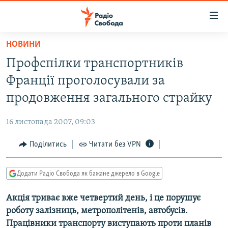
Доступність
посилання
Перейти
НОВИНИ
до
РАДІО СВОБОДА – 70 РОКІВ
Профспілки транспортників
основного
ВСЕ ЗА ДОБУ
матеріалу
Франції проголосували за
СТАТТІ
Перейти
продовження загального страйку
до
ВІЙНА
ПОЛІТИКА
основної
16 листопада 2007, 09:03
РОСІЙСЬКА «ФІЛЬТРАЦІЯ»
ЕКОНОМІКА
навігації
Перейти
Поділитись
Читати без VPN
ДОНБАС.РЕАЛІЇ
СУСПІЛЬСТВО
до
КРИМ.РЕАЛІЇ
КУЛЬТУРА
пошуку
Додати Радіо Свобода як бажане джерело в Google
ТИ ЯК?
СПОРТ
Акція триває вже четвертий день, і це порушує
СХЕМИ
УКРАЇНА
роботу залізниць, метрополітенів, автобусів.
ПРИАЗОВ’Я
СВІТ
Працівники транспорту виступають проти планів