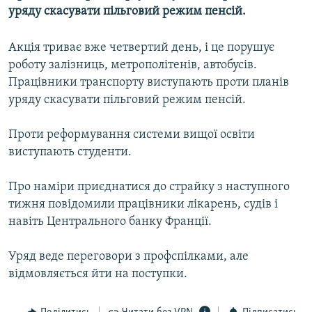
уряду скасувати пільговий режим пенсій.
КИТАЙ.ВИКЛИКИ
МУЛЬТИМЕДІА
Акція триває вже четвертий день, і це порушує
ФОТО
роботу залізниць, метрополітенів, автобусів.
Працівники транспорту виступають проти планів
СПЕЦПРОЄКТИ
уряду скасувати пільговий режим пенсій.
ПОДКАСТИ
Проти реформування системи вищої освіти
КРИМ РЕАЛІЇ
виступають студенти.
РУС
Про наміри приєднатися до страйку з наступного
УКР
тижня повідомили працівники лікарень, судів і
КТАТ
навіть Центрального банку Франції.
Уряд веде переговори з профспілками, але
ДОЛУЧАЙСЯ!
відмовляється йти на поступки.